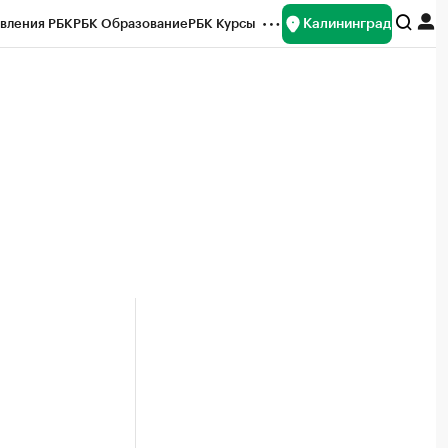
Калининград
вления РБК
РБК Образование
РБК Курсы
рейтинги
Франшизы
Газета
ок наличной валюты