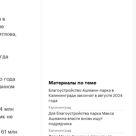
 в
не
ятлова,
егда
о года
Материалы по теме
данном
Благоустройство Ашманн-парка в
Калининграде закончат в августе 2024
года
Калининград
4 млн
Для благоустройства парка Макса
ик не
Ашманна власти вновь ищут
подрядчика
Калининград
 61 млн
Парк Макса Ашманна планируют