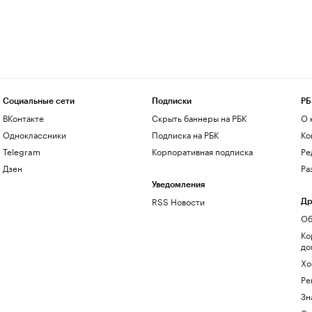
Социальные сети
Подписки
РБ
ВКонтакте
Скрыть баннеры на РБК
О 
Одноклассники
Подписка на РБК
Ко
Telegram
Корпоративная подписка
Ре
Дзен
Ра
Уведомления
RSS Новости
Др
Об
Ко
до
Хо
Ре
Зн