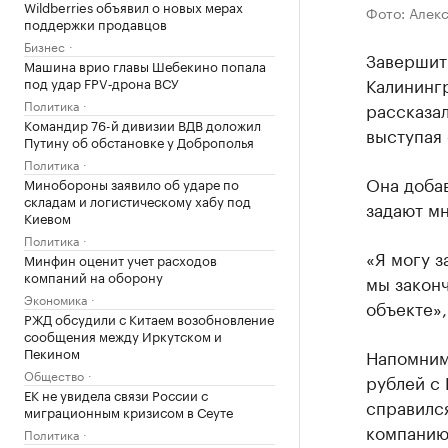
Wildberries объявил о новых мерах
Фото: Алек
поддержки продавцов
Бизнес
Завершит
Машина врио главы Шебекино попала
Калинингр
под удар FPV‑дрона ВСУ
Политика
рассказал
Командир 76-й дивизии ВДВ доложил
выступая 
Путину об обстановке у Доброполья
Политика
Она добав
Минобороны заявило об ударе по
складам и логистическому хабу под
задают мн
Киевом
Политика
«Я могу з
Минфин оценит учет расходов
компаний на оборону
мы законч
Экономика
объекте»,
РЖД обсудили с Китаем возобновление
сообщения между Иркутском и
Пекином
Напомним,
Общество
рублей с 
ЕК не увидела связи России с
справился
миграционным кризисом в Сеуте
компанию 
Политика