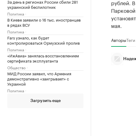
За день в регионах России сбили 281
рублей. В
украинский беспилотник
Парковой 
Политика
установя
В Киеве заявили о 16 тыс. иностранцев
мая.
в рядах ВСУ
Политика
Fars узнало, как будет
Авторы
Теги
контролироваться Ормузский пролив
Политика
«ИжАвиа» занялась восстановлением
Надеж
сертификата эксплуатанта
Общество
МИД России заявил, что Армения
демонстративно «заигрывает» с
Украиной
Политика
Загрузить еще