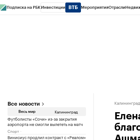
Подписка на РБК
Инвестиции
Мероприятия
Отрасли
Недви
РБК Life
Тренды
Визионеры
Национальные проекты
Город
Стиль
Кр
Спецпроекты СПб
Конференции СПб
Спецпроекты
Проверка конт
Калинингра
Все новости
Калининград
Весь мир
Елен
Футболисты «Сочи» из-за закрытия
аэропорта не смогли вылететь на матч
благ
Спорт
Винисиус продлил контракт с «Реалом»
Ашма