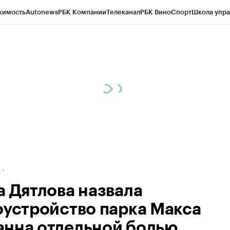
жимость
Autonews
РБК Компании
Телеканал
РБК Вино
Спорт
Школа упра
ипто
РБК Бизнес-среда
Дискуссионный клуб
Исследования
Кредитные 
рагентов
Политика
Экономика
Бизнес
Технологии и медиа
Финансы
Рын
д
а Дятлова назвала
оустройство парка Макса
нна отдельной болью