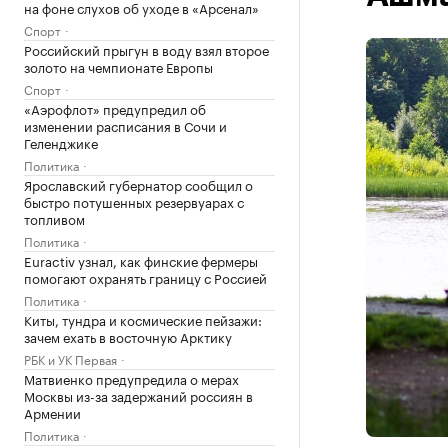
на фоне слухов об уходе в «Арсенал»
Спорт
Российский прыгун в воду взял второе
золото на чемпионате Европы
Спорт
«Аэрофлот» предупредил об
изменении расписания в Сочи и
Геленджике
Политика
Ярославский губернатор сообщил о
быстро потушенных резервуарах с
топливом
Политика
Euractiv узнал, как финские фермеры
помогают охранять границу с Россией
Политика
Киты, тундра и космические пейзажи:
зачем ехать в восточную Арктику
РБК и УК Первая
Матвиенко предупредила о мерах
Москвы из-за задержаний россиян в
Армении
Политика