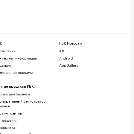
К
РБК Новости
компании
iOS
нтактная информация
Android
дакция
AppGallery
змещение рекламы
угие продукты РБК
лако для бизнеса
рпоративный регистратор
менов
стинг сайтов
г.решения
акомства