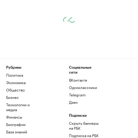
Рубрики
Социальные
сети
Политика
ВКонтакте
Экономика
Одноклассники
Общество
Telegram
Бизнес
Дзен
Технологии и
медиа
Финансы
Подписки
Скрыть баннеры
Биографии
на РБК
База знаний
Подписка на РБК