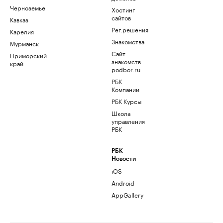
Черноземье
Хостинг
сайтов
Кавказ
Рег.решения
Карелия
Знакомства
Мурманск
Сайт
Приморский
знакомств
край
podbor.ru
РБК
Компании
РБК Курсы
Школа
управления
РБК
РБК
Новости
iOS
Android
AppGallery