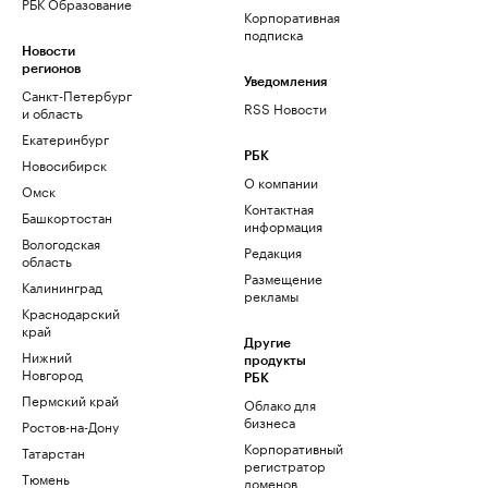
РБК Образование
Корпоративная
подписка
Новости
регионов
Уведомления
Санкт-Петербург
RSS Новости
и область
Екатеринбург
РБК
Новосибирск
О компании
Омск
Контактная
Башкортостан
информация
Вологодская
Редакция
область
Размещение
Калининград
рекламы
Краснодарский
край
Другие
Нижний
продукты
Новгород
РБК
Пермский край
Облако для
бизнеса
Ростов-на-Дону
Корпоративный
Татарстан
регистратор
Тюмень
доменов