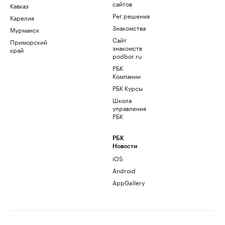
сайтов
Кавказ
Рег.решения
Карелия
Знакомства
Мурманск
Сайт
Приморский
знакомств
край
podbor.ru
РБК
Компании
РБК Курсы
Школа
управления
РБК
РБК
Новости
iOS
Android
AppGallery