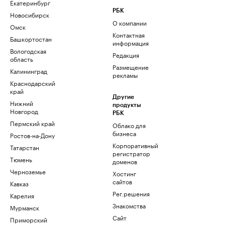
Екатеринбург
РБК
Новосибирск
О компании
Омск
Контактная
Башкортостан
информация
Вологодская
Редакция
область
Размещение
Калининград
рекламы
Краснодарский
край
Другие
Нижний
продукты
Новгород
РБК
Пермский край
Облако для
бизнеса
Ростов-на-Дону
Корпоративный
Татарстан
регистратор
Тюмень
доменов
Черноземье
Хостинг
сайтов
Кавказ
Рег.решения
Карелия
Знакомства
Мурманск
Сайт
Приморский