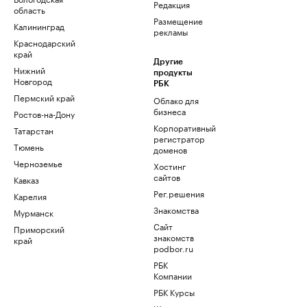
Редакция
область
Размещение
Калининград
рекламы
Краснодарский
край
Другие
Нижний
продукты
Новгород
РБК
Пермский край
Облако для
бизнеса
Ростов-на-Дону
Корпоративный
Татарстан
регистратор
Тюмень
доменов
Черноземье
Хостинг
сайтов
Кавказ
Рег.решения
Карелия
Знакомства
Мурманск
Сайт
Приморский
знакомств
край
podbor.ru
РБК
Компании
РБК Курсы