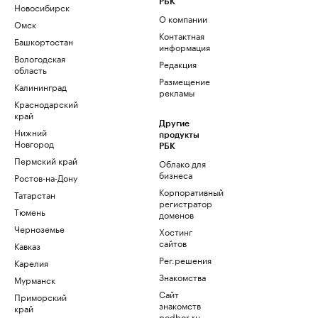
РБК
Новосибирск
О компании
Омск
Контактная
Башкортостан
информация
Вологодская
Редакция
область
Размещение
Калининград
рекламы
Краснодарский
край
Другие
Нижний
продукты
Новгород
РБК
Пермский край
Облако для
бизнеса
Ростов-на-Дону
Корпоративный
Татарстан
регистратор
Тюмень
доменов
Черноземье
Хостинг
сайтов
Кавказ
Рег.решения
Карелия
Знакомства
Мурманск
Сайт
Приморский
знакомств
край
podbor.ru