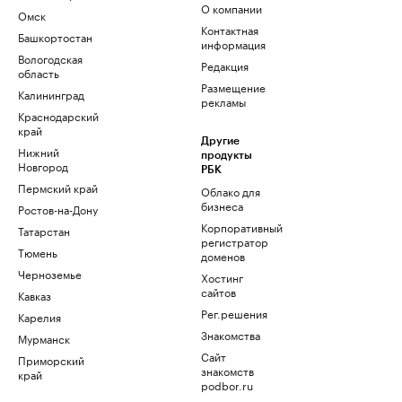
О компании
Омск
Контактная
Башкортостан
информация
Вологодская
Редакция
область
Размещение
Калининград
рекламы
Краснодарский
край
Другие
Нижний
продукты
Новгород
РБК
Пермский край
Облако для
бизнеса
Ростов-на-Дону
Корпоративный
Татарстан
регистратор
Тюмень
доменов
Черноземье
Хостинг
сайтов
Кавказ
Рег.решения
Карелия
Знакомства
Мурманск
Сайт
Приморский
знакомств
край
podbor.ru