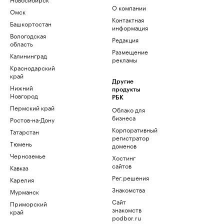
О компании
Омск
Контактная
Башкортостан
информация
Вологодская
Редакция
область
Размещение
Калининград
рекламы
Краснодарский
край
Другие
Нижний
продукты
Новгород
РБК
Пермский край
Облако для
бизнеса
Ростов-на-Дону
Корпоративный
Татарстан
регистратор
Тюмень
доменов
Черноземье
Хостинг
сайтов
Кавказ
Рег.решения
Карелия
Знакомства
Мурманск
Сайт
Приморский
знакомств
край
podbor.ru