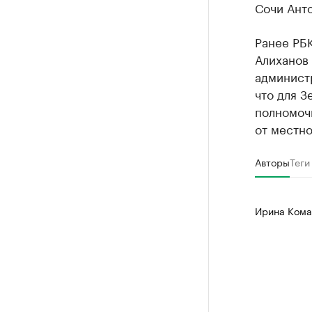
Сочи Анто
Ранее РБ
Алиханов 
администр
что для З
полномоч
от местно
Авторы
Теги
Ирина Кома