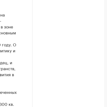
 на
—
 в зоне
Основным
 году. О
литику и
й
дец, и
ранств,
вития в
печенных
300 кв.