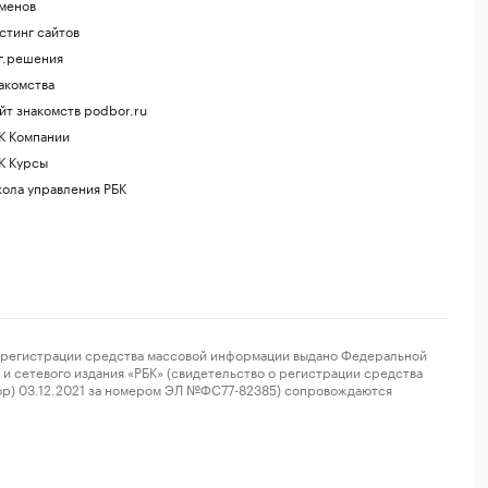
менов
стинг сайтов
г.решения
акомства
йт знакомств podbor.ru
К Компании
К Курсы
ола управления РБК
регистрации средства массовой информации выдано Федеральной
и сетевого издания «РБК» (свидетельство о регистрации средства
ор) 03.12.2021 за номером ЭЛ №ФС77-82385) сопровождаются