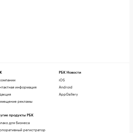
К
РБК Новости
компании
iOS
нтактная информация
Android
дакция
AppGallery
змещение рекламы
угие продукты РБК
лако для бизнеса
рпоративный регистратор