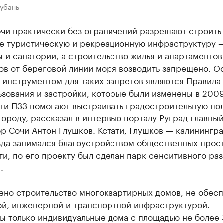
Кубань
чи практически без ограничений разрешают строить
е туристическую и рекреационную инфраструктуру 
 и санатории, а строительство жилья и апартаментов
ов от береговой линии моря возводить запрещено. 
 инструментом для таких запретов являются Правила
зования и застройки, которые были изменены в 2009
эти ПЗЗ помогают выстраивать градостроительную по
городу,
рассказал
в интервью порталу Руград главны
р Сочи Антон Глушков. Кстати, Глушков — калинингра
зда занимался благоустройством общественных прост
ти, по его проекту был сделан парк сенситивного раз
.
ено строительство многоквартирных домов, не обес
ой, инженерной и транспортной инфраструктурой.
ы только индивидуальные дома с площадью не более 