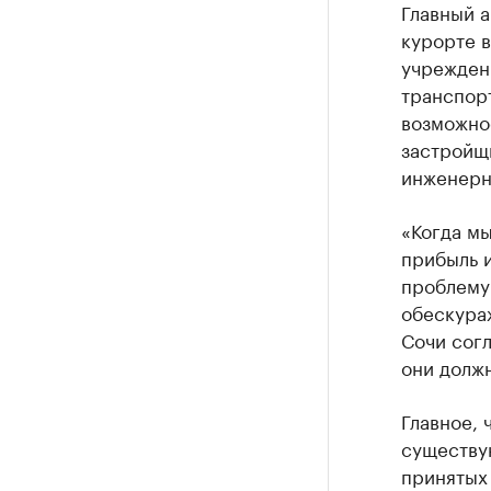
Главный а
курорте в
учрежден
транспорт
возможно
застройщ
инженерн
«Когда м
прибыль и
проблему 
обескура
Сочи согл
они должн
Главное, 
существу
принятых