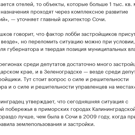
сается отелей, то объекты, которые больше 1 тыс. кв. 
 назначения проходят через комплексное развитие
й», — уточняет главный архитектор Сочи.
шков говорит, что фактор лобби застройщиков прису
 везде», но переломить ситуацию можно при условии,
оля губернатора и твердая позиция муниципальных вл
регионах среди депутатов достаточно много застрой
арском крае, и в Зеленоградске — везде среди депу
ройщики. Тут стоит вопрос о силе и решительности
ра и о силе и решительности управленцев на местах»
инградец утверждает, что сегодняшняя ситуация с
ой побережья в приморских городах Калининградско
ораздо лучше, чем была в Сочи в 2009 году, когда п
авила землепользования и застройки.