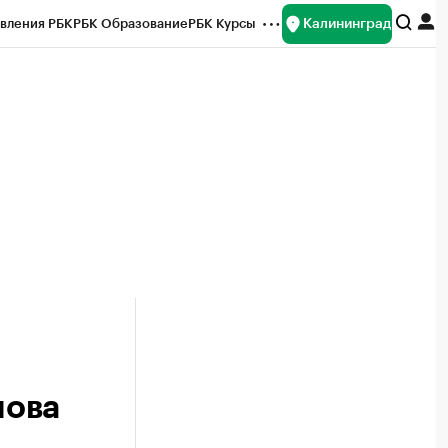
Калининград
вления РБК
РБК Образование
РБК Курсы
рейтинги
Франшизы
Газета
ок наличной валюты
нова