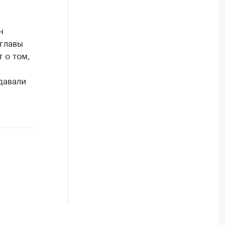
н
главы
 о том,
давали