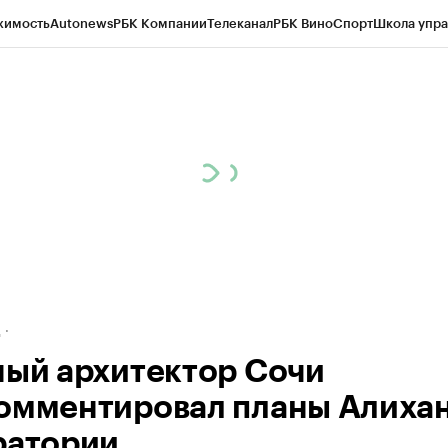
жимость
Autonews
РБК Компании
Телеканал
РБК Вино
Спорт
Школа упра
ипто
РБК Бизнес-среда
Дискуссионный клуб
Исследования
Кредитные 
рагентов
Политика
Экономика
Бизнес
Технологии и медиа
Финансы
Рын
д
ный архитектор Сочи
омментировал планы Алиха
ратории