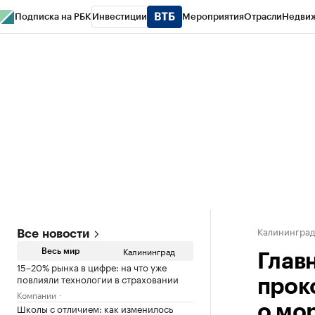
Подписка на РБК
Инвестиции
Мероприятия
Отрасли
Недви
РБК Life
Тренды
Визионеры
Национальные проекты
Город
Стиль
Кр
Спецпроекты СПб
Конференции СПб
Спецпроекты
Проверка конт
Калинингра
Все новости
Калининград
Весь мир
Глав
15–20% рынка в цифре: на что уже
повлияли технологии в страховании
прок
Компании
Школы с отличием: как изменилось
о мо