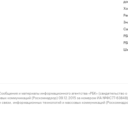
до
Хо
Ре
Зн
Са
РБ
РБ
Шк
ения и материалы информационного агентства «РБК» (свидетельство о 
овых коммуникаций (Роскомнадзор) 09.12.2015 за номером ИА №ФС77-63848) 
 связи, информационных технологий и массовых коммуникаций (Роскомнадз