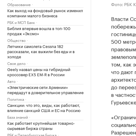
Фото: РБК 
Образование
Как выход на фондовый рынок изменил
компании малого бизнеса
Власти Со
РБК и МСП Банк
побережь
Библия впервые вошла в топ-100
гостиницы
продаж «Эксмо»
Общество
500 метр
Летчики самолета Cessna 182
правовым
рассказали, как выжили без еды и в
землеполь
холоде
том, как 
Свое дело
Geely назвал цены на гибридный
что дают 
кроссовер EX5 EM-R в России
архитекто
Авто
до перее
«Электрические сети Армении»
передадут в доверительное управление
в частнос
Политика
Гурьевске
Санкции: что это, виды, как работают,
влияние санкций США и ЕС на Россию
«Огранич
База знаний
Как работает крупнейшая товарно-
социальн
сырьевая биржа страны
Разрешен
РБК и Петербургская Биржа