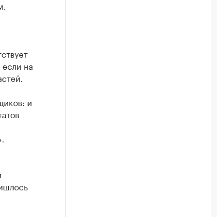
м.
тствует
 если на
астей.
щиков: и
татов
.
й
ришлось