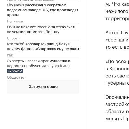
м. Что ка
Sky News рассказал о секретном
подземном заводе ВСУ, где производят
нежилого
дроны
территори
Политика
FIVB не накажет Россию за отказ ехать
Антон Глу
на чемпионат мира в Польшу
Спорт
«всегда и
Кто такой косовар Мирлинд Даку и
то есть в
почему фанаты «Спартака» ему не рады
РБК
«Во всех 
Эксперты назвали преимущества и
недостатки обучения в вузах Китая
в Краснод
РАДИО
есть заст
Общество
губернато
Загрузить еще
Экс-калин
застройк
области г
менять Пр