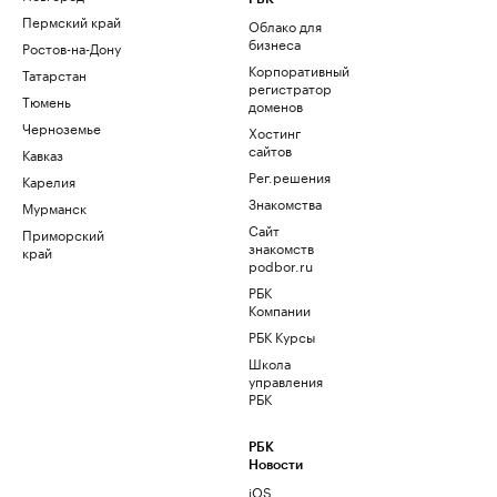
Пермский край
Облако для
бизнеса
Ростов-на-Дону
Корпоративный
Татарстан
регистратор
Тюмень
доменов
Черноземье
Хостинг
сайтов
Кавказ
Рег.решения
Карелия
Знакомства
Мурманск
Сайт
Приморский
знакомств
край
podbor.ru
РБК
Компании
РБК Курсы
Школа
управления
РБК
РБК
Новости
iOS