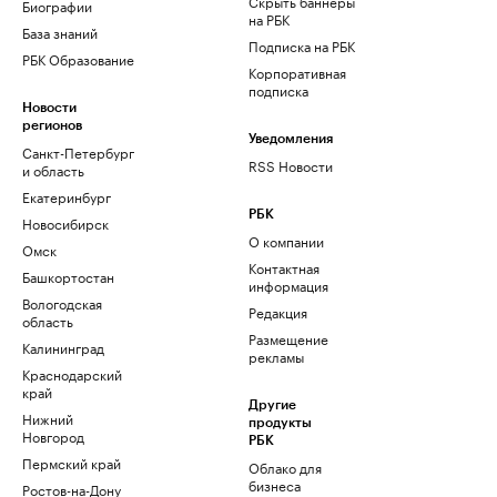
Скрыть баннеры
Биографии
на РБК
База знаний
Подписка на РБК
РБК Образование
Корпоративная
подписка
Новости
регионов
Уведомления
Санкт-Петербург
RSS Новости
и область
Екатеринбург
РБК
Новосибирск
О компании
Омск
Контактная
Башкортостан
информация
Вологодская
Редакция
область
Размещение
Калининград
рекламы
Краснодарский
край
Другие
Нижний
продукты
Новгород
РБК
Пермский край
Облако для
бизнеса
Ростов-на-Дону