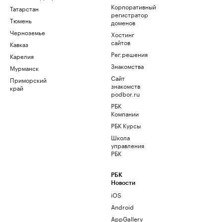
Корпоративный
Татарстан
регистратор
Тюмень
доменов
Черноземье
Хостинг
сайтов
Кавказ
Рег.решения
Карелия
Знакомства
Мурманск
Сайт
Приморский
знакомств
край
podbor.ru
РБК
Компании
РБК Курсы
Школа
управления
РБК
РБК
Новости
iOS
Android
AppGallery