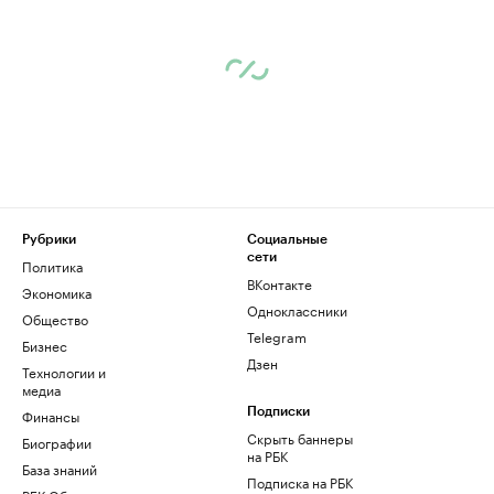
Рубрики
Социальные
сети
Политика
ВКонтакте
Экономика
Одноклассники
Общество
Telegram
Бизнес
Дзен
Технологии и
медиа
Финансы
Подписки
Скрыть баннеры
Биографии
на РБК
База знаний
Подписка на РБК