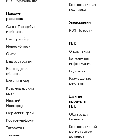
РБК Образование
Корпоративная
подписка
Новости
регионов
Уведомления
Санкт-Петербург
RSS Новости
и область
Екатеринбург
РБК
Новосибирск
О компании
Омск
Контактная
Башкортостан
информация
Вологодская
Редакция
область
Размещение
Калининград
рекламы
Краснодарский
край
Другие
Нижний
продукты
Новгород
РБК
Пермский край
Облако для
бизнеса
Ростов-на-Дону
Корпоративный
Татарстан
регистратор
Тюмень
доменов