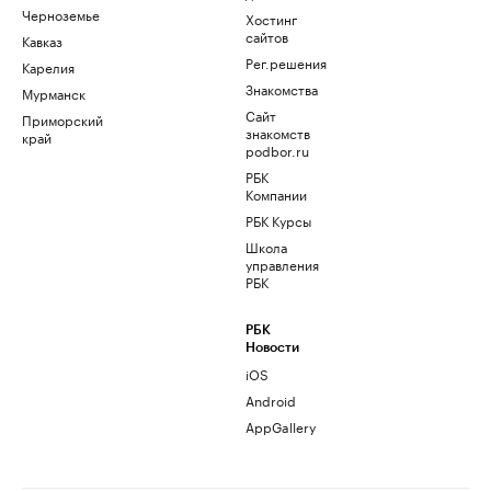
Черноземье
Хостинг
сайтов
Кавказ
Рег.решения
Карелия
Знакомства
Мурманск
Сайт
Приморский
знакомств
край
podbor.ru
РБК
Компании
РБК Курсы
Школа
управления
РБК
РБК
Новости
iOS
Android
AppGallery