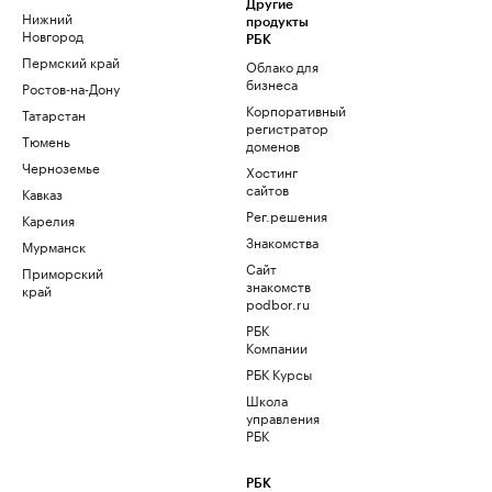
Другие
Нижний
продукты
Новгород
РБК
Пермский край
Облако для
бизнеса
Ростов-на-Дону
Корпоративный
Татарстан
регистратор
Тюмень
доменов
Черноземье
Хостинг
сайтов
Кавказ
Рег.решения
Карелия
Знакомства
Мурманск
Сайт
Приморский
знакомств
край
podbor.ru
РБК
Компании
РБК Курсы
Школа
управления
РБК
РБК