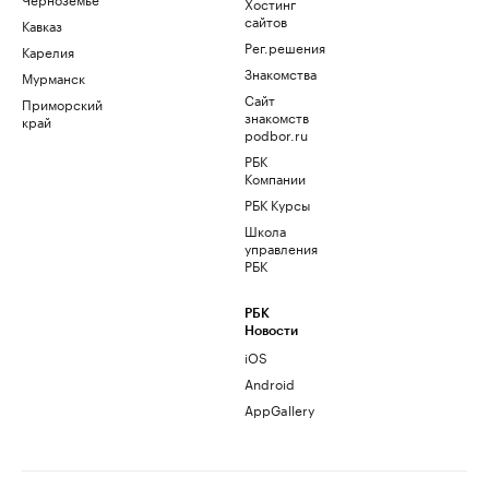
Хостинг
сайтов
Кавказ
Рег.решения
Карелия
Знакомства
Мурманск
Сайт
Приморский
знакомств
край
podbor.ru
РБК
Компании
РБК Курсы
Школа
управления
РБК
РБК
Новости
iOS
Android
AppGallery