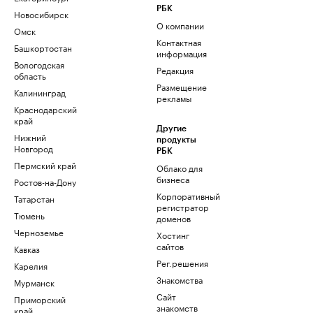
РБК
Новосибирск
О компании
Омск
Контактная
Башкортостан
информация
Вологодская
Редакция
область
Размещение
Калининград
рекламы
Краснодарский
край
Другие
Нижний
продукты
Новгород
РБК
Пермский край
Облако для
бизнеса
Ростов-на-Дону
Корпоративный
Татарстан
регистратор
Тюмень
доменов
Черноземье
Хостинг
сайтов
Кавказ
Рег.решения
Карелия
Знакомства
Мурманск
Сайт
Приморский
знакомств
край