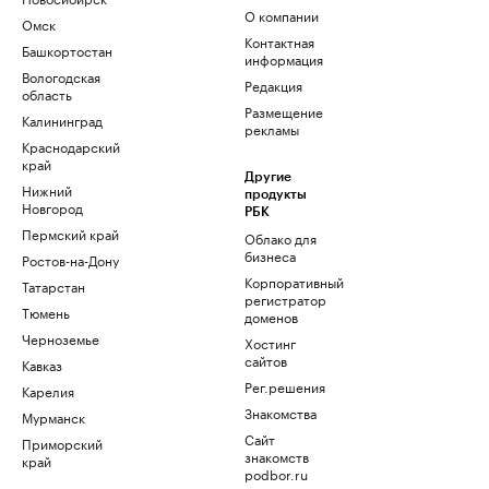
О компании
Омск
Контактная
Башкортостан
информация
Вологодская
Редакция
область
Размещение
Калининград
рекламы
Краснодарский
край
Другие
Нижний
продукты
Новгород
РБК
Пермский край
Облако для
бизнеса
Ростов-на-Дону
Корпоративный
Татарстан
регистратор
Тюмень
доменов
Черноземье
Хостинг
сайтов
Кавказ
Рег.решения
Карелия
Знакомства
Мурманск
Сайт
Приморский
знакомств
край
podbor.ru