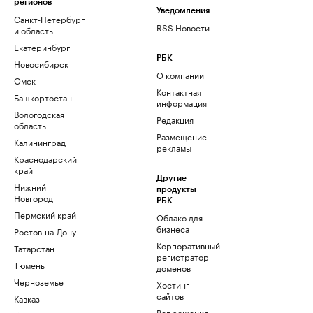
регионов
Уведомления
Санкт-Петербург
RSS Новости
и область
Екатеринбург
РБК
Новосибирск
О компании
Омск
Контактная
Башкортостан
информация
Вологодская
Редакция
область
Размещение
Калининград
рекламы
Краснодарский
край
Другие
Нижний
продукты
Новгород
РБК
Пермский край
Облако для
бизнеса
Ростов-на-Дону
Корпоративный
Татарстан
регистратор
Тюмень
доменов
Черноземье
Хостинг
сайтов
Кавказ
Рег.решения