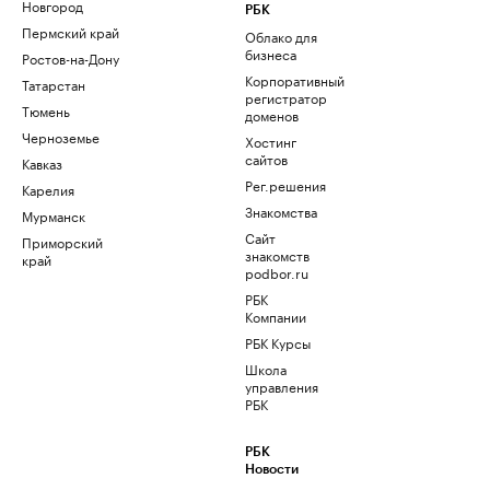
Новгород
РБК
Пермский край
Облако для
бизнеса
Ростов-на-Дону
Корпоративный
Татарстан
регистратор
Тюмень
доменов
Черноземье
Хостинг
сайтов
Кавказ
Рег.решения
Карелия
Знакомства
Мурманск
Сайт
Приморский
знакомств
край
podbor.ru
РБК
Компании
РБК Курсы
Школа
управления
РБК
РБК
Новости