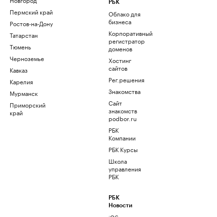
РБК
Пермский край
Облако для
бизнеса
Ростов-на-Дону
Корпоративный
Татарстан
регистратор
Тюмень
доменов
Черноземье
Хостинг
сайтов
Кавказ
Рег.решения
Карелия
Знакомства
Мурманск
Сайт
Приморский
знакомств
край
podbor.ru
РБК
Компании
РБК Курсы
Школа
управления
РБК
РБК
Новости
iOS