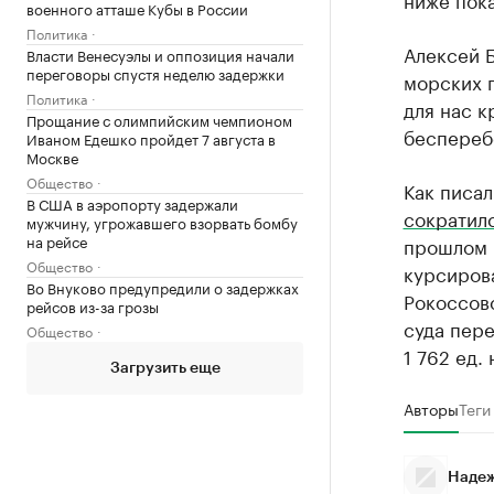
военного атташе Кубы в России
Политика
Алексей 
Власти Венесуэлы и оппозиция начали
переговоры спустя неделю задержки
морских 
Политика
для нас к
Прощание с олимпийским чемпионом
беспереб
Иваном Едешко пройдет 7 августа в
Москве
Общество
Как писал
В США в аэропорту задержали
сократил
мужчину, угрожавшего взорвать бомбу
на рейсе
прошлом 
Общество
курсиров
Во Внуково предупредили о задержках
Рокоссов
рейсов из-за грозы
суда пере
Общество
1 762 ед.
Загрузить еще
Авторы
Теги
Надеж