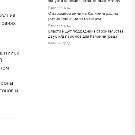
запуска паромов на автономном ходу
Калининград
С паромной линии в Калининград на
ования
ремонт ушел один сухогруз
ловиях
Калининград
Власти ищут подрядчика строительства
двух ж/д паромов для Калининграда
Калининград
Балтийск
В
оном
ороны
гонов и