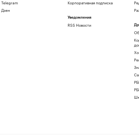
Telegram
Корпоративная подписка
Ре
Дзен
Ра
Уведомления
RSS Новости
Др
Об
Ко
до
Хо
Ре
Зн
Са
РБ
РБ
Шк