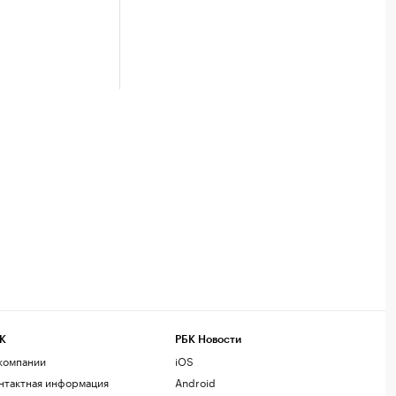
К
РБК Новости
компании
iOS
нтактная информация
Android