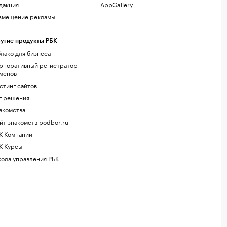
дакция
AppGallery
змещение рекламы
угие продукты РБК
лако для бизнеса
рпоративный регистратор
менов
стинг сайтов
г.решения
акомства
йт знакомств podbor.ru
К Компании
К Курсы
ола управления РБК