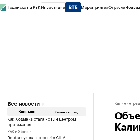
Подписка на РБК
Инвестиции
Мероприятия
Отрасли
Недви
РБК Life
Тренды
Визионеры
Национальные проекты
Город
Стиль
Кр
Спецпроекты СПб
Конференции СПб
Спецпроекты
Проверка конт
Калинингра
Все новости
Калининград
Весь мир
Объе
Как Ходынка стала новым центром
притяжения
Кали
РБК и Stone
Reuters узнал о просьбе США