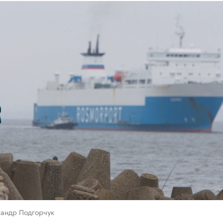
сандр Подгорчук