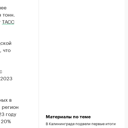
нее
 тонн.
т
ТАСС
дской
, что
с
 2023
ных в
в регион
23 году
Материалы по теме
а 20%
В Калининграде подвели первые итоги