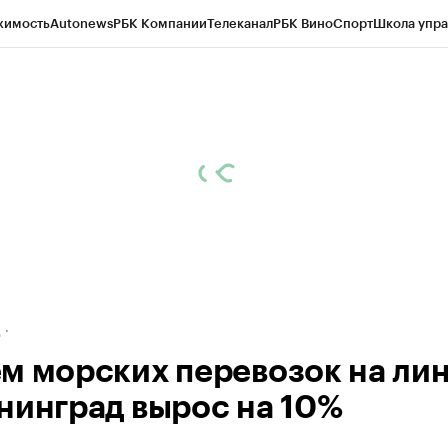
жимость
Autonews
РБК Компании
Телеканал
РБК Вино
Спорт
Школа упра
ипто
РБК Бизнес-среда
Дискуссионный клуб
Исследования
Кредитные 
рагентов
Политика
Экономика
Бизнес
Технологии и медиа
Финансы
Рын
д
м морских перевозок на лин
нинград вырос на 10%