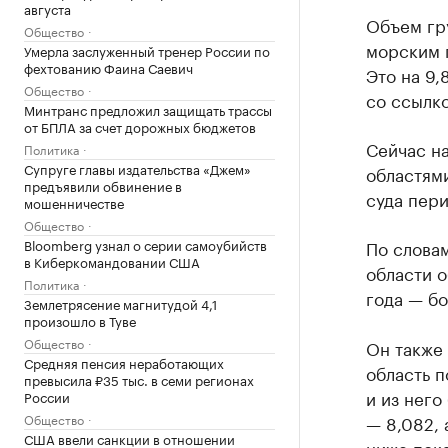
августа
Объем гру
Общество
морским п
Умерла заслуженный тренер России по
фехтованию Фаина Саевич
Это на 9,
Общество
со ссылк
Минтранс предложил защищать трассы
от БПЛА за счет дорожных бюджетов
Сейчас н
Политика
Супруге главы издательства «Джем»
областями
предъявили обвинение в
суда пери
мошенничестве
Общество
Bloomberg узнал о серии самоубийств
По словам
в Киберкомандовании США
области о
Политика
года — бо
Землетрясение магнитудой 4,1
произошло в Туве
Общество
Он также 
Средняя пенсия неработающих
область п
превысила ₽35 тыс. в семи регионах
и из него
России
Общество
— 8,082, 
США ввели санкции в отношении
ниже пока