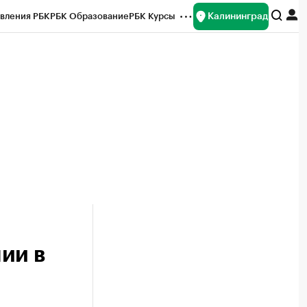
Калининград
вления РБК
РБК Образование
РБК Курсы
рейтинги
Франшизы
Газета
ок наличной валюты
ии в