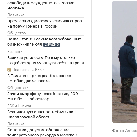
освободить осужденного в России
морпеха
Политика
Премьера «Одиссеи» увеличила спрос
на поэму Гомера в России
Общество
Назван топ-30 самых востребованных
бизнес-книг июля
РАДИО
Бизнес
Великая усталость. Почему столько
людей сегодня чувствуют себя на грани
Подписка на РБК
В Таиланде при стрельбе в школе
погибли два человека
Общество
Зачем смартфону телеобъектив, 200
Мп и большой сенсор
РБК и Huawei
Беспилотную опасность объявили в
Свердловской области
Политика
Синоптик допустил обновление
Фото: Алек
температурного рекорда в Москве 7