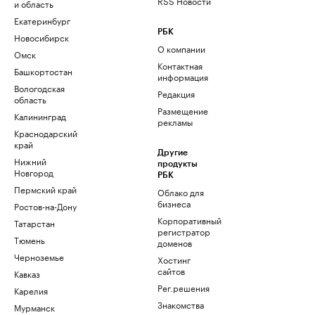
RSS Новости
и область
Екатеринбург
РБК
Новосибирск
О компании
Омск
Контактная
Башкортостан
информация
Вологодская
Редакция
область
Размещение
Калининград
рекламы
Краснодарский
край
Другие
Нижний
продукты
Новгород
РБК
Пермский край
Облако для
бизнеса
Ростов-на-Дону
Корпоративный
Татарстан
регистратор
Тюмень
доменов
Черноземье
Хостинг
сайтов
Кавказ
Рег.решения
Карелия
Знакомства
Мурманск