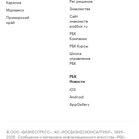
Рег.решения
Карелия
Знакомства
Мурманск
Сайт
Приморский
знакомств
край
podbor.ru
РБК
Компании
РБК Курсы
Школа
управления
РБК
РБК
Новости
iOS
Android
AppGallery
© ООО «БИЗНЕСПРЕСС», АО «РОСБИЗНЕСКОНСАЛТИНГ», 1995–
2026. Сообщения и материалы информационного агентства «РБК»