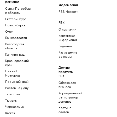
регионов
Уведомления
Санкт-Петербург
RSS Новости
и область
Екатеринбург
РБК
Новосибирск
О компании
Омск
Контактная
Башкортостан
информация
Вологодская
Редакция
область
Размещение
Калининград
рекламы
Краснодарский
край
Другие
Нижний
продукты
Новгород
РБК
Пермский край
Облако для
бизнеса
Ростов-на-Дону
Корпоративный
Татарстан
регистратор
Тюмень
доменов
Черноземье
Хостинг
сайтов
Кавказ