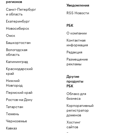
регионов
Уведомления
Санкт-Петербург
RSS Новости
и область
Екатеринбург
РБК
Новосибирск
О компании
Омск
Контактная
Башкортостан
информация
Вологодская
Редакция
область
Размещение
Калининград
рекламы
Краснодарский
край
Другие
Нижний
продукты
Новгород
РБК
Пермский край
Облако для
бизнеса
Ростов-на-Дону
Корпоративный
Татарстан
регистратор
Тюмень
доменов
Черноземье
Хостинг
сайтов
Кавказ