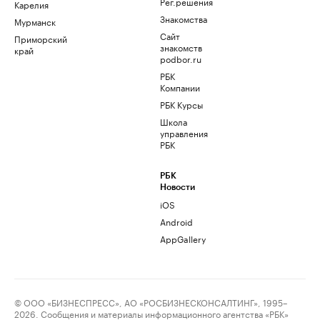
Рег.решения
Карелия
Знакомства
Мурманск
Сайт
Приморский
знакомств
край
podbor.ru
РБК
Компании
РБК Курсы
Школа
управления
РБК
РБК
Новости
iOS
Android
AppGallery
© ООО «БИЗНЕСПРЕСС», АО «РОСБИЗНЕСКОНСАЛТИНГ», 1995–
2026. Сообщения и материалы информационного агентства «РБК»