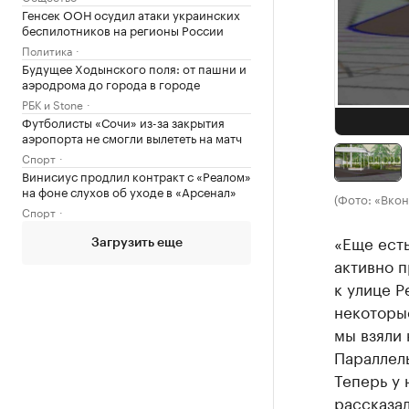
Генсек ООН осудил атаки украинских
беспилотников на регионы России
Политика
Будущее Ходынского поля: от пашни и
аэродрома до города в городе
РБК и Stone
Футболисты «Сочи» из-за закрытия
аэропорта не смогли вылететь на матч
Спорт
Винисиус продлил контракт с «Реалом»
на фоне слухов об уходе в «Арсенал»
(Фото: «Вкон
Спорт
«Еще есть
Загрузить еще
активно п
к улице Р
некоторые
мы взяли 
Параллель
Теперь у 
рассказа