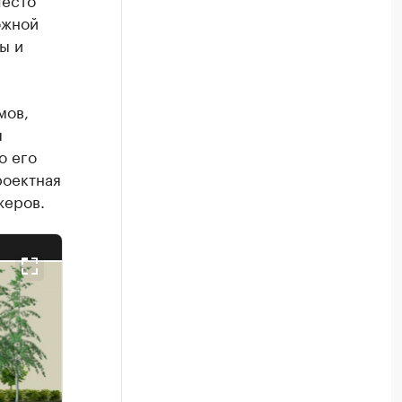
ожной
ы и
мов,
я
о его
роектная
жеров.