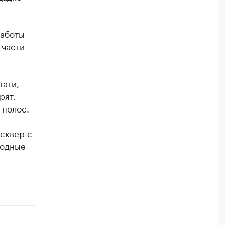
работы
 части
тати,
рят.
 полос.
сквер с
ходные