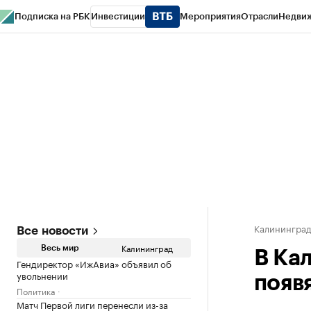
Подписка на РБК
Инвестиции
Мероприятия
Отрасли
Недви
РБК Life
Тренды
Визионеры
Национальные проекты
Город
Стиль
Кр
Спецпроекты СПб
Конференции СПб
Спецпроекты
Проверка конт
Калинингра
Все новости
Калининград
Весь мир
В Ка
Гендиректор «ИжАвиа» объявил об
увольнении
появ
Политика
Матч Первой лиги перенесли из-за