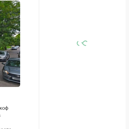
схоф
в
Место