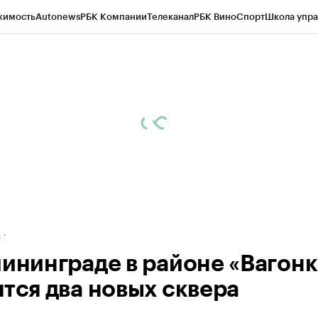
жимость
Autonews
РБК Компании
Телеканал
РБК Вино
Спорт
Школа упра
ипто
РБК Бизнес-среда
Дискуссионный клуб
Исследования
Кредитные 
рагентов
Политика
Экономика
Бизнес
Технологии и медиа
Финансы
Рын
д
лининграде в районе «Вагон
ятся два новых сквера