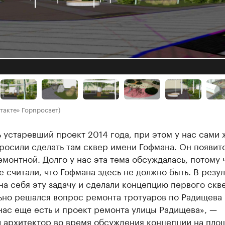
такте» Горпросвет)
 устаревший проект 2014 года, при этом у нас сами 
росили сделать там сквер имени Гофмана. Он появит
емонтной. Долго у нас эта тема обсуждалась, потому 
 считали, что Гофмана здесь не должно быть. В резул
на себя эту задачу и сделали концепцию первого скв
но решался вопрос ремонта тротуаров по Радищева <
нас еще есть и проект ремонта улицы Радищева», —
л архитектор во время обсуждения концепции на пло