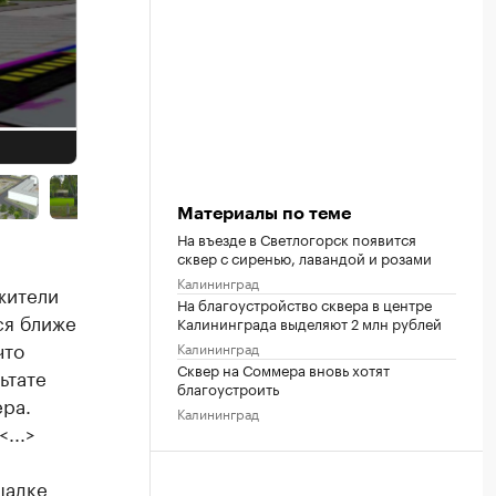
Материалы по теме
На въезде в Светлогорск появится
сквер с сиренью, лавандой и розами
Калининград
жители
На благоустройство сквера в центре
ся ближе
Калининграда выделяют 2 млн рублей
что
Калининград
Сквер на Соммера вновь хотят
ьтате
благоустроить
ера.
Калининград
...>
щадке