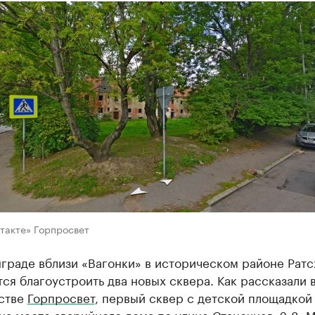
такте» Горпросвет
граде вблизи «Вагонки» в историческом районе Рат
ся благоустроить два новых сквера. Как рассказали 
стве
Горпросвет
, первый сквер с детской площадкой
на месте аварийного дома по улице Станочная, 2-8. 