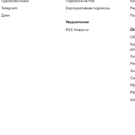
Одноклассники
Подписка на РБК
Ко
Telegram
Корпоративная подписка
Ре
Дзен
Ра
Уведомления
RSS Новости
Др
Об
Ко
до
Хо
Ре
Зн
Са
РБ
РБ
Шк