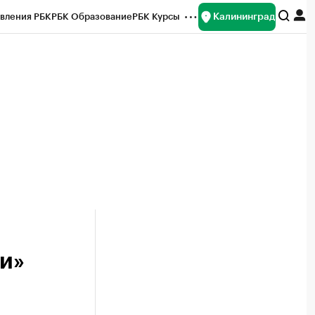
Калининград
вления РБК
РБК Образование
РБК Курсы
рейтинги
Франшизы
Газета
ок наличной валюты
ки»