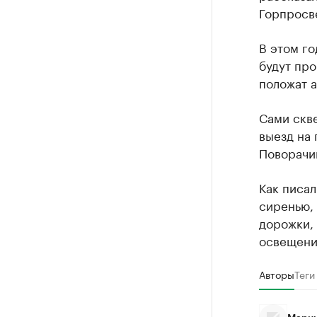
Горпросв
В этом го
будут про
положат а
Сами скве
выезд на
Поворачив
Как писал
сиренью, 
дорожки, 
освещени
Авторы
Теги