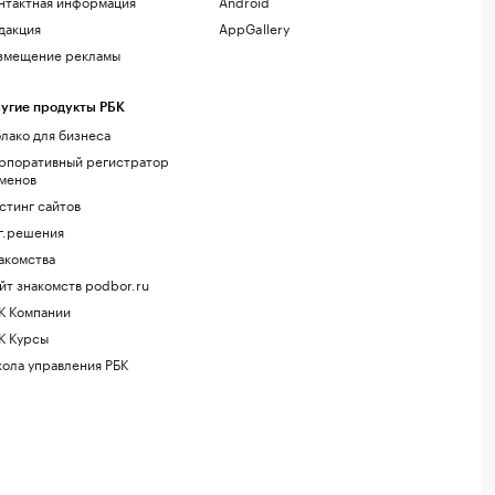
нтактная информация
Android
дакция
AppGallery
змещение рекламы
угие продукты РБК
лако для бизнеса
рпоративный регистратор
менов
стинг сайтов
г.решения
акомства
йт знакомств podbor.ru
К Компании
К Курсы
ола управления РБК