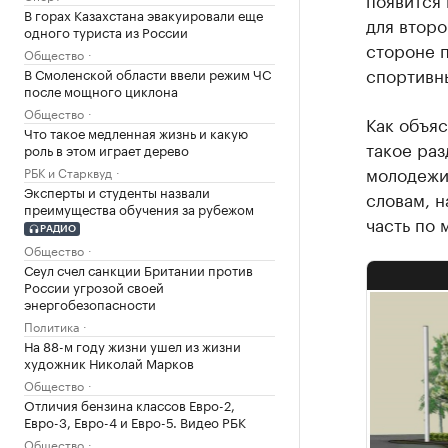
В горах Казахстана эвакуировали еще
для второ
одного туриста из России
стороне 
Общество
спортивн
В Смоленской области ввели режим ЧС
после мощного циклона
Общество
Как объя
Что такое медленная жизнь и какую
такое раз
роль в этом играет дерево
молодежи
РБК и Старквуд
Эксперты и студенты назвали
словам, н
преимущества обучения за рубежом
часть по 
РАДИО
Общество
Сеул счел санкции Британии против
России угрозой своей
энергобезопасности
Политика
На 88-м году жизни ушел из жизни
художник Николай Марков
Общество
Отличия бензина классов Евро-2,
Евро-3, Евро-4 и Евро-5. Видео РБК
Общество