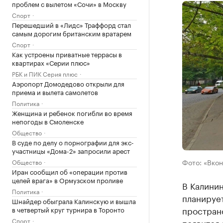
проблем с вылетом «Сочи» в Москву
Спорт
Перешедший в «Лидс» Траффорд стал
самым дорогим британским вратарем
Спорт
Как устроены приватные террасы в
квартирах «Серии плюс»
РБК и ПИК Серия плюс
Аэропорт Домодедово открыли для
приема и вылета самолетов
Политика
Женщина и ребенок погибли во время
непогоды в Смоленске
Общество
В суде по делу о порнографии для экс-
участницы «Дома-2» запросили арест
Фото: «Вкон
Общество
Иран сообщил об «операции против
целей врага» в Ормузском проливе
В Калинин
Политика
планирует
Шнайдер обыграла Калинскую и вышла
простран
в четвертый круг турнира в Торонто
Спорт
появится 