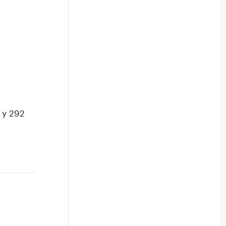
у 292
е