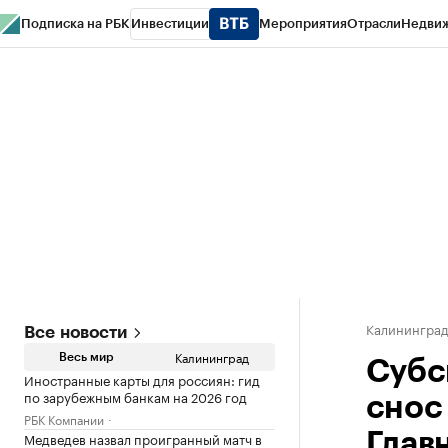
Подписка на РБК
Инвестиции
Мероприятия
Отрасли
Недви
РБК Life
Тренды
Визионеры
Национальные проекты
Город
Стиль
Кр
Спецпроекты СПб
Конференции СПб
Спецпроекты
Проверка конт
Калинингра
Все новости
Калининград
Весь мир
Субс
Иностранные карты для россиян: гид
по зарубежным банкам на 2026 год
снос
РБК Компании
Медведев назвал проигранный матч в
Глав