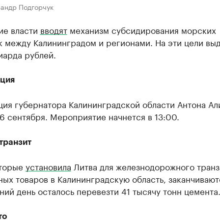
сандр Подгорчук
ие власти
вводят
механизм субсидирования морских
к между Калининградом и регионами. На эти цели вы
иарда рублей.
ция
ция губернатора Калининградской области Антона Ал
6 сентября. Мероприятие начнется в 13:00.
транзит
оторые
установила
Литва для железнодорожного транз
ых товаров в Калининградскую область, заканчивают
ий день осталось перевезти 41 тысячу тонн цемента
то