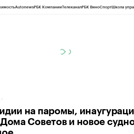
жимость
Autonews
РБК Компании
Телеканал
РБК Вино
Спорт
Школа упра
ипто
РБК Бизнес-среда
Дискуссионный клуб
Исследования
Кредитные 
рагентов
Политика
Экономика
Бизнес
Технологии и медиа
Финансы
Рын
д
идии на паромы, инаугураци
 Дома Советов и новое судно
ное