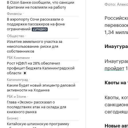
В Ozon Банке сообщили, что санкции
Фото: Алек
Британии не повлияли на работу
Финансы
Российск
В аэропорту Сочи рассказали о
поддержке пассажиров на фоне
перевозо
ограничений
1,34 милл
РАДИО
Общество
Изъятие земельного участка за
неиспользование: риски для
Инаугура
собственников
РБК Компании
Инаугура
Рост НДФЛ на 28% обеспечил
пройдет
1
профицит бюджета Калининградской
области
Калининград
Квоты на 
Каким будет новый эпицентр деловой
активности на Ходынке
Квоты, к
РБК и Stone
Глава «Эксмо» рассказал о
санкционн
последствиях атак на склады для
сегодняшн
книжного рынка
Бизнес
Китайскую шпионскую программу
Новые ав