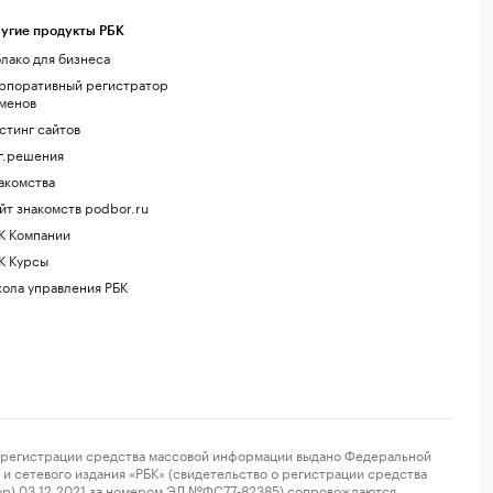
угие продукты РБК
лако для бизнеса
рпоративный регистратор
менов
стинг сайтов
г.решения
акомства
йт знакомств podbor.ru
К Компании
К Курсы
ола управления РБК
регистрации средства массовой информации выдано Федеральной
и сетевого издания «РБК» (свидетельство о регистрации средства
ор) 03.12.2021 за номером ЭЛ №ФС77-82385) сопровождаются