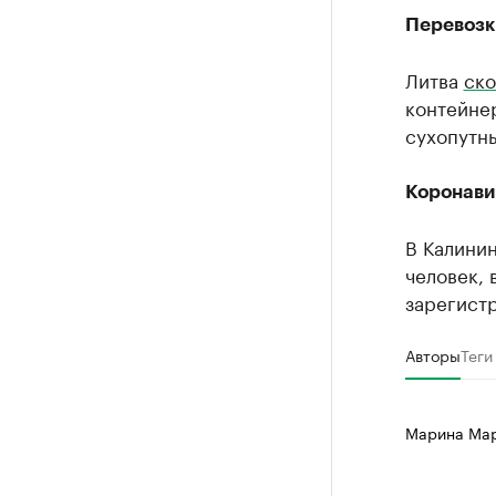
Перевозк
Литва
ско
контейнер
сухопутн
Коронави
В Калинин
человек, 
зарегист
Авторы
Теги
Марина Ма