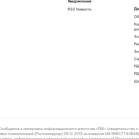
Уведомления
RSS Новости
Др
Об
Ко
до
Хо
Ре
Зн
Са
РБ
РБ
Шк
ения и материалы информационного агентства «РБК» (свидетельство о 
овых коммуникаций (Роскомнадзор) 09.12.2015 за номером ИА №ФС77-63848) 
 связи, информационных технологий и массовых коммуникаций (Роскомнадз