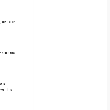
деляется
иханова
ита
ся. На
.