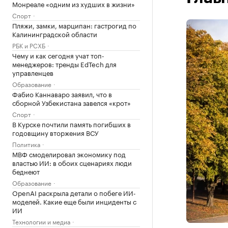
Монреале «одним из худших в жизни»
Спорт
Пляжи, замки, марципан: гастрогид по
Калининградской области
РБК и РСХБ
Чему и как сегодня учат топ-
менеджеров: тренды EdTech для
управленцев
Образование
Фабио Каннаваро заявил, что в
сборной Узбекистана завелся «крот»
Спорт
В Курске почтили память погибших в
годовщину вторжения ВСУ
Политика
МВФ смоделировал экономику под
властью ИИ: в обоих сценариях люди
беднеют
Образование
OpenAI раскрыла детали о побеге ИИ-
моделей. Какие еще были инциденты с
ИИ
Технологии и медиа