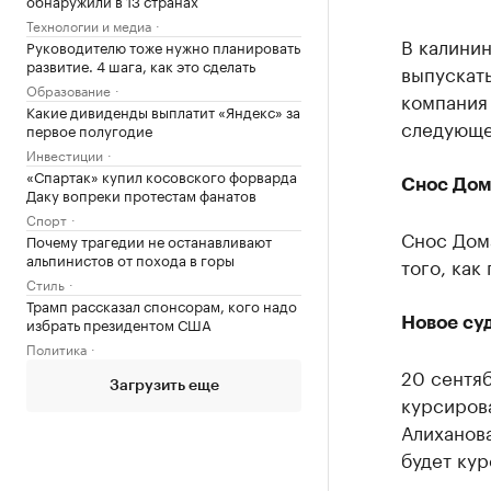
обнаружили в 13 странах
Технологии и медиа
В калинин
Руководителю тоже нужно планировать
развитие. 4 шага, как это сделать
выпускат
Образование
компания
Какие дивиденды выплатит «Яндекс» за
следующем
первое полугодие
Инвестиции
«Спартак» купил косовского форварда
Снос Дом
Даку вопреки протестам фанатов
Спорт
Снос Дом
Почему трагедии не останавливают
альпинистов от похода в горы
того, как
Стиль
Трамп рассказал спонсорам, кого надо
избрать президентом США
Новое су
Политика
20 сентяб
Загрузить еще
курсирова
Алиханова
будет кур