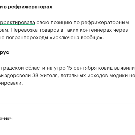
и в рефрижераторах
рректировала
свою позицию по рефрижераторным
ам. Перевозка товаров в таких контейнерах через
ые погранпереходы «исключена вообще».
рус
градской области на утро 15 сентября ковид
выявили
выздоровели 38 жителя, летальных исходов медики н
рировали.
ркевич