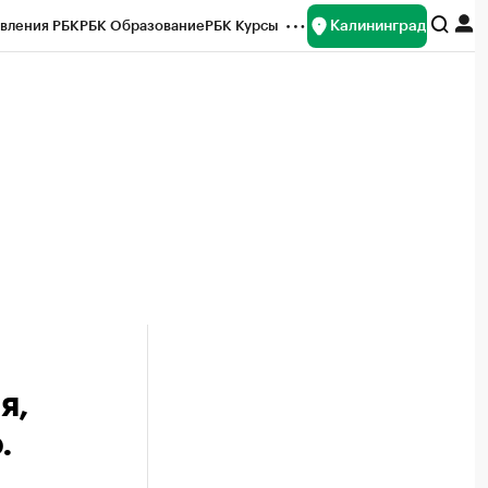
Калининград
вления РБК
РБК Образование
РБК Курсы
рейтинги
Франшизы
Газета
ок наличной валюты
я,
.