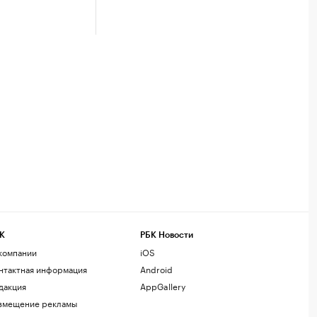
К
РБК Новости
компании
iOS
нтактная информация
Android
дакция
AppGallery
змещение рекламы