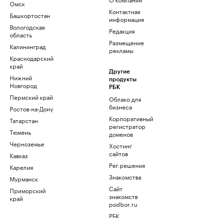
Омск
Контактная
Башкортостан
информация
Вологодская
Редакция
область
Размещение
Калининград
рекламы
Краснодарский
край
Другие
Нижний
продукты
Новгород
РБК
Пермский край
Облако для
бизнеса
Ростов-на-Дону
Корпоративный
Татарстан
регистратор
Тюмень
доменов
Черноземье
Хостинг
сайтов
Кавказ
Рег.решения
Карелия
Знакомства
Мурманск
Сайт
Приморский
знакомств
край
podbor.ru
РБК