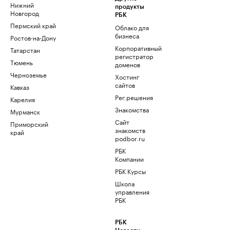
Нижний
продукты
Новгород
РБК
Пермский край
Облако для
бизнеса
Ростов-на-Дону
Корпоративный
Татарстан
регистратор
Тюмень
доменов
Черноземье
Хостинг
сайтов
Кавказ
Рег.решения
Карелия
Знакомства
Мурманск
Сайт
Приморский
знакомств
край
podbor.ru
РБК
Компании
РБК Курсы
Школа
управления
РБК
РБК