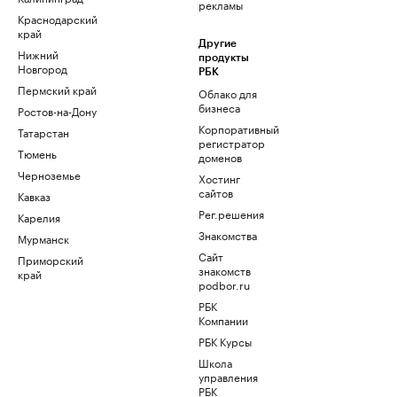
рекламы
Краснодарский
край
Другие
Нижний
продукты
Новгород
РБК
Пермский край
Облако для
бизнеса
Ростов-на-Дону
Корпоративный
Татарстан
регистратор
Тюмень
доменов
Черноземье
Хостинг
сайтов
Кавказ
Рег.решения
Карелия
Знакомства
Мурманск
Сайт
Приморский
знакомств
край
podbor.ru
РБК
Компании
РБК Курсы
Школа
управления
РБК