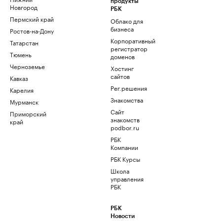
продукты
Новгород
РБК
Пермский край
Облако для
бизнеса
Ростов-на-Дону
Корпоративный
Татарстан
регистратор
Тюмень
доменов
Черноземье
Хостинг
сайтов
Кавказ
Рег.решения
Карелия
Знакомства
Мурманск
Сайт
Приморский
знакомств
край
podbor.ru
РБК
Компании
РБК Курсы
Школа
управления
РБК
РБК
Новости