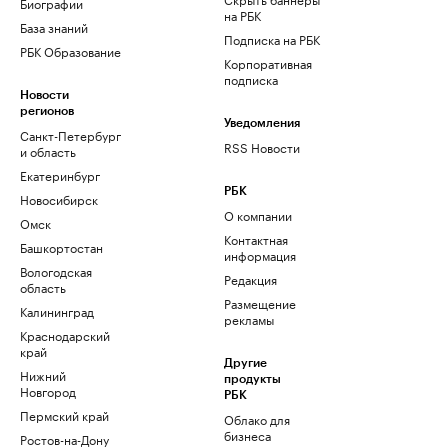
Биографии
на РБК
База знаний
Подписка на РБК
РБК Образование
Корпоративная
подписка
Новости
регионов
Уведомления
Санкт-Петербург
RSS Новости
и область
Екатеринбург
РБК
Новосибирск
О компании
Омск
Контактная
Башкортостан
информация
Вологодская
Редакция
область
Размещение
Калининград
рекламы
Краснодарский
край
Другие
Нижний
продукты
Новгород
РБК
Пермский край
Облако для
бизнеса
Ростов-на-Дону