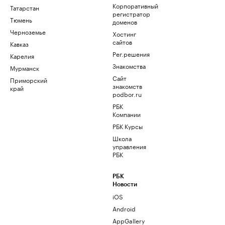
Корпоративный
Татарстан
регистратор
Тюмень
доменов
Черноземье
Хостинг
сайтов
Кавказ
Рег.решения
Карелия
Знакомства
Мурманск
Сайт
Приморский
знакомств
край
podbor.ru
РБК
Компании
РБК Курсы
Школа
управления
РБК
РБК
Новости
iOS
Android
AppGallery