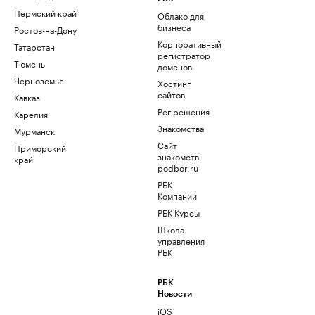
Пермский край
Облако для
бизнеса
Ростов-на-Дону
Корпоративный
Татарстан
регистратор
Тюмень
доменов
Черноземье
Хостинг
сайтов
Кавказ
Рег.решения
Карелия
Знакомства
Мурманск
Сайт
Приморский
знакомств
край
podbor.ru
РБК
Компании
РБК Курсы
Школа
управления
РБК
РБК
Новости
iOS