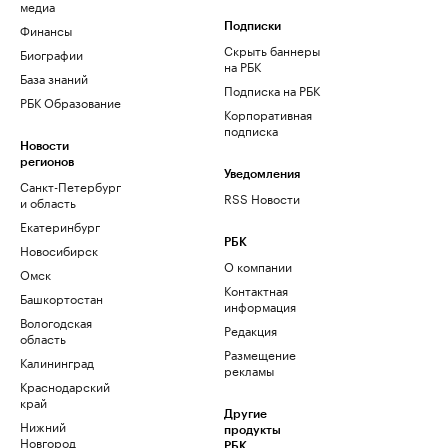
медиа
Финансы
Подписки
Скрыть баннеры
Биографии
на РБК
База знаний
Подписка на РБК
РБК Образование
Корпоративная
подписка
Новости
регионов
Уведомления
Санкт-Петербург
RSS Новости
и область
Екатеринбург
РБК
Новосибирск
О компании
Омск
Контактная
Башкортостан
информация
Вологодская
Редакция
область
Размещение
Калининград
рекламы
Краснодарский
край
Другие
Нижний
продукты
Новгород
РБК