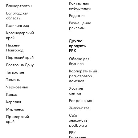
Контактная
Башкортостан
информация
Вологодская
Редакция
область
Размещение
Калининград
рекламы
Краснодарский
край
Другие
Нижний
продукты
Новгород
РБК
Пермский край
Облако для
бизнеса
Ростов-на-Дону
Корпоративный
Татарстан
регистратор
Тюмень
доменов
Черноземье
Хостинг
сайтов
Кавказ
Рег.решения
Карелия
Знакомства
Мурманск
Сайт
Приморский
знакомств
край
podbor.ru
РБК
Компании