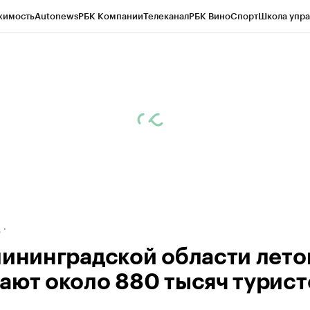
жимость
Autonews
РБК Компании
Телеканал
РБК Вино
Спорт
Школа упра
ипто
РБК Бизнес-среда
Дискуссионный клуб
Исследования
Кредитные 
рагентов
Политика
Экономика
Бизнес
Технологии и медиа
Финансы
Рын
д
лининградской области лет
ают около 880 тысяч турист