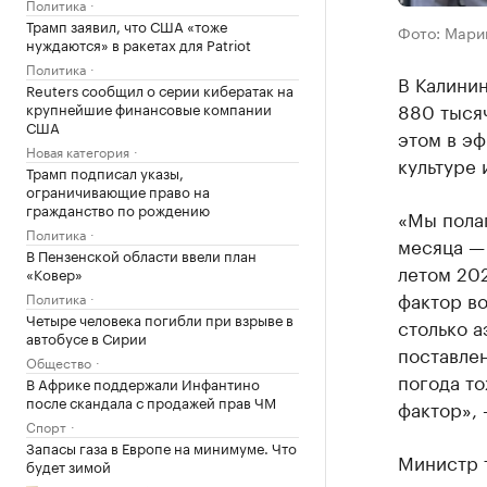
Политика
Трамп заявил, что США «тоже
Фото: Мари
нуждаются» в ракетах для Patriot
Политика
В Калинин
Reuters сообщил о серии кибератак на
880 тысяч
крупнейшие финансовые компании
США
этом в эф
Новая категория
культуре 
Трамп подписал указы,
ограничивающие право на
гражданство по рождению
«Мы полаг
Политика
месяца —
В Пензенской области ввели план
летом 202
«Ковер»
фактор в
Политика
Четыре человека погибли при взрыве в
столько а
автобусе в Сирии
поставлен
Общество
погода то
В Африке поддержали Инфантино
после скандала с продажей прав ЧМ
фактор», 
Спорт
Запасы газа в Европе на минимуме. Что
Министр 
будет зимой