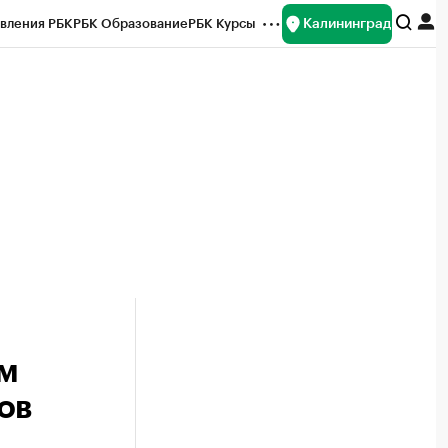
Калининград
вления РБК
РБК Образование
РБК Курсы
рейтинги
Франшизы
Газета
ок наличной валюты
ом
ов