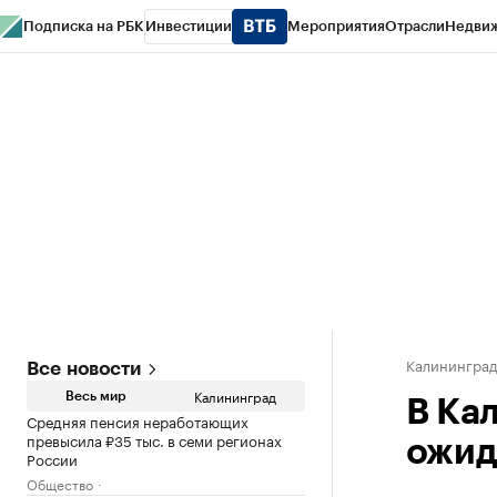
Подписка на РБК
Инвестиции
Мероприятия
Отрасли
Недви
РБК Life
Тренды
Визионеры
Национальные проекты
Город
Стиль
Кр
Спецпроекты СПб
Конференции СПб
Спецпроекты
Проверка конт
Калинингра
Все новости
Калининград
Весь мир
В Ка
Средняя пенсия неработающих
превысила ₽35 тыс. в семи регионах
ожид
России
Общество