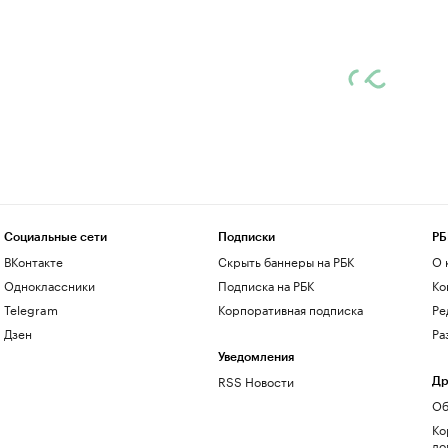
Социальные сети
Подписки
РБ
ВКонтакте
Скрыть баннеры на РБК
О 
Одноклассники
Подписка на РБК
Ко
Telegram
Корпоративная подписка
Ре
Дзен
Ра
Уведомления
RSS Новости
Др
Об
Ко
до