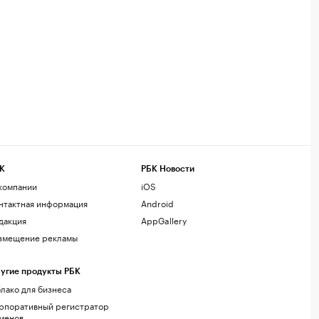
К
РБК Новости
компании
iOS
нтактная информация
Android
дакция
AppGallery
змещение рекламы
угие продукты РБК
лако для бизнеса
рпоративный регистратор
менов