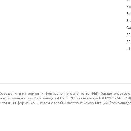
Хо
Ре
Зн
Са
РБ
РБ
Шк
ения и материалы информационного агентства «РБК» (свидетельство о 
овых коммуникаций (Роскомнадзор) 09.12.2015 за номером ИА №ФС77-63848) 
 связи, информационных технологий и массовых коммуникаций (Роскомнадз