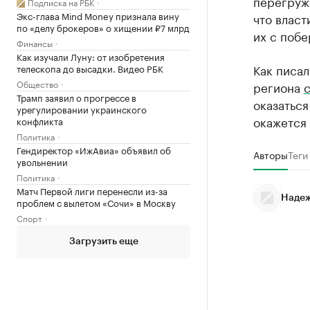
перегруже
Подписка на РБК
Экс-глава Mind Money признала вину
что влас
по «делу брокеров» о хищении ₽7 млрд
их с побе
Финансы
Как изучали Луну: от изобретения
Как писал
телескопа до высадки. Видео РБК
Общество
региона
с
Трамп заявил о прогрессе в
оказаться
урегулировании украинского
окажется
конфликта
Политика
Гендиректор «ИжАвиа» объявил об
Авторы
Теги
увольнении
Политика
Матч Первой лиги перенесли из-за
Надеж
проблем с вылетом «Сочи» в Москву
Спорт
Загрузить еще