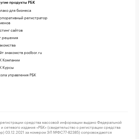
угие продукты РБК
лако для бизнеса
рпоративный регистратор
менов
стинг сайтов
г.решения
акомства
йт знакомств podbor.ru
К Компании
К Курсы
ола управления РБК
регистрации средства массовой информации выдано Федеральной
и сетевого издания «РБК» (свидетельство о регистрации средства
ор) 03.12.2021 за номером ЭЛ №ФС77-82385) сопровождаются