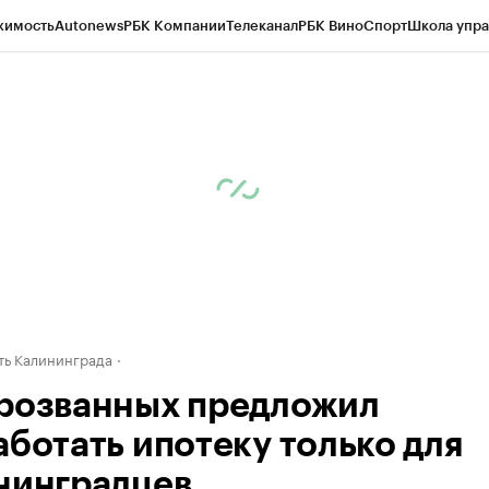
жимость
Autonews
РБК Компании
Телеканал
РБК Вино
Спорт
Школа упра
ипто
РБК Бизнес-среда
Дискуссионный клуб
Исследования
Кредитные 
рагентов
Политика
Экономика
Бизнес
Технологии и медиа
Финансы
Рын
ь Калининграда
розванных предложил
аботать ипотеку только для
нинградцев