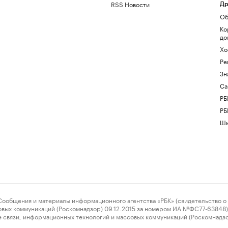
RSS Новости
Др
Об
Ко
до
Хо
Ре
Зн
Са
РБ
РБ
Шк
ения и материалы информационного агентства «РБК» (свидетельство о 
овых коммуникаций (Роскомнадзор) 09.12.2015 за номером ИА №ФС77-63848) 
 связи, информационных технологий и массовых коммуникаций (Роскомнадз