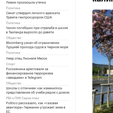
Ливии произошла утечка
Политика
Сенат утвердил личного адвоката
Трампа генпрокурором США
Политика
Число погибших при стрельбе в школе
в Таиланде выросло до девяти
Общество
Bloomberg узнал об ограничении
Турцией прохода судов в Черном море
Политика
Умер отец Лионеля Месси
Спорт
Россиянина арестовали за
финансирование терроризма
«звездами» в Telegram
Общество
Школы с отличием: как изменилось
представление об учебе рядом с домом
РБК и ПИК Серия плюс
Politico рассказало, как «газовая
авантюра» Германии угрожает зиме в
ЕС