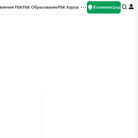
Калининград
вления РБК
РБК Образование
РБК Курсы
рейтинги
Франшизы
Газета
ок наличной валюты