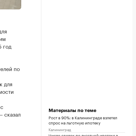
для
ким
5 год
телей по
к для
мости
ас
Материалы по теме
— сказал
Рост в 90%: в Калининграде взлетел
спрос на льготную ипотеку
Калининград
Число сделок по льготной ипотеке в