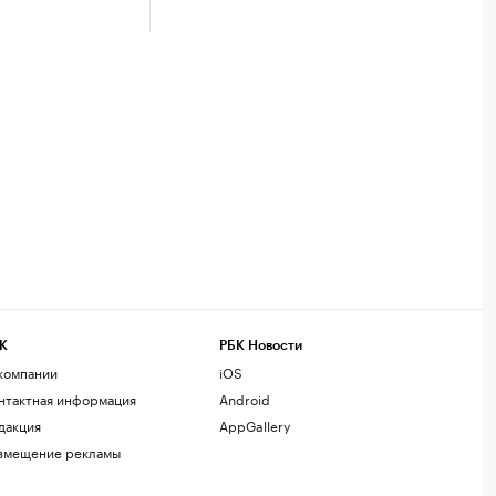
К
РБК Новости
компании
iOS
нтактная информация
Android
дакция
AppGallery
змещение рекламы