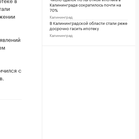
отеке в
Калининграде сократилось почти на
тали
70%
ажении
Калининград
В Калининградской области стали реже
досрочно гасить ипотеку
Калининград
аявлений
ем
ичился с
в.