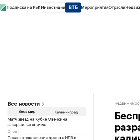
Подписка на РБК
Инвестиции
Мероприятия
Отрасли
Недви
РБК Life
Тренды
Визионеры
Национальные проекты
Город
Стиль
Кр
Спецпроекты СПб
Конференции СПб
Спецпроекты
Проверка конт
Недвижимост
Все новости
Калининград
Весь мир
Бесп
Матч звезд на Кубке Овечкина
завершился вничью
разр
Спорт
После столкновения дрона с НПЗ в
кали