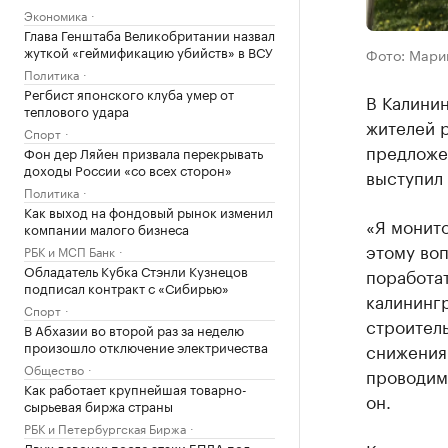
Экономика
Глава Генштаба Великобритании назвал
жуткой «геймификацию убийств» в ВСУ
Фото: Мари
Политика
Регбист японского клуба умер от
В Калинин
теплового удара
жителей р
Спорт
предложен
Фон дер Ляйен призвала перекрывать
доходы России «со всех сторон»
выступил
Политика
Как выход на фондовый рынок изменил
«Я монито
компании малого бизнеса
этому во
РБК и МСП Банк
Обладатель Кубка Стэнли Кузнецов
поработат
подписал контракт с «Сибирью»
калининг
Спорт
строитель
В Абхазии во второй раз за неделю
произошло отключение электричества
снижения 
Общество
проводим.
Как работает крупнейшая товарно-
он.
сырьевая биржа страны
РБК и Петербургская Биржа
Двух девочек после атаки БПЛА под