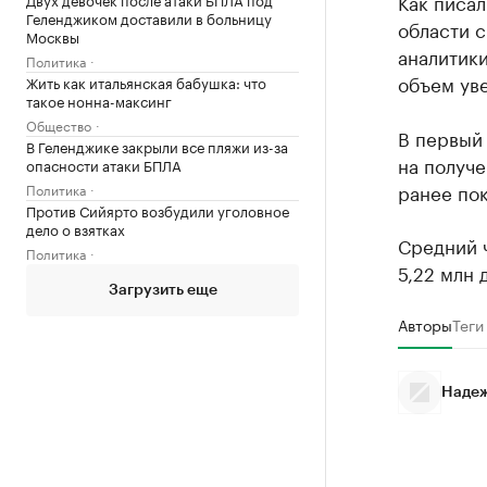
Как писал
Геленджиком доставили в больницу
области с
Москвы
аналитик
Политика
объем уве
Жить как итальянская бабушка: что
такое нонна-максинг
Общество
В первый
В Геленджике закрыли все пляжи из-за
на получе
опасности атаки БПЛА
ранее пок
Политика
Против Сийярто возбудили уголовное
дело о взятках
Средний ч
Политика
5,22 млн 
Загрузить еще
Авторы
Теги
Надеж