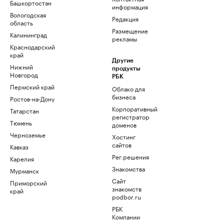
Башкортостан
информация
Вологодская
Редакция
область
Размещение
Калининград
рекламы
Краснодарский
край
Другие
Нижний
продукты
Новгород
РБК
Пермский край
Облако для
бизнеса
Ростов-на-Дону
Корпоративный
Татарстан
регистратор
Тюмень
доменов
Черноземье
Хостинг
сайтов
Кавказ
Рег.решения
Карелия
Знакомства
Мурманск
Сайт
Приморский
знакомств
край
podbor.ru
РБК
Компании