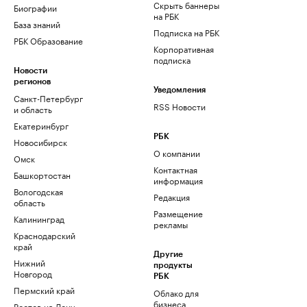
Скрыть баннеры
Биографии
на РБК
База знаний
Подписка на РБК
РБК Образование
Корпоративная
подписка
Новости
регионов
Уведомления
Санкт-Петербург
RSS Новости
и область
Екатеринбург
РБК
Новосибирск
О компании
Омск
Контактная
Башкортостан
информация
Вологодская
Редакция
область
Размещение
Калининград
рекламы
Краснодарский
край
Другие
Нижний
продукты
Новгород
РБК
Пермский край
Облако для
бизнеса
Ростов-на-Дону