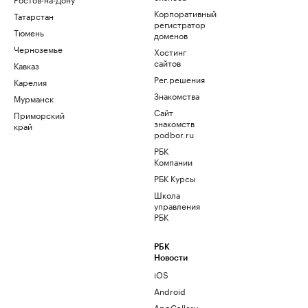
Корпоративный
Татарстан
регистратор
Тюмень
доменов
Черноземье
Хостинг
сайтов
Кавказ
Рег.решения
Карелия
Знакомства
Мурманск
Сайт
Приморский
знакомств
край
podbor.ru
РБК
Компании
РБК Курсы
Школа
управления
РБК
РБК
Новости
iOS
Android
AppGallery