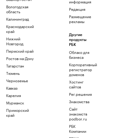
информация
Вологодская
Редакция
область
Размещение
Калининград
рекламы
Краснодарский
край
Другие
Нижний
продукты
Новгород
РБК
Пермский край
Облако для
бизнеса
Ростов-на-Дону
Корпоративный
Татарстан
регистратор
Тюмень
доменов
Черноземье
Хостинг
сайтов
Кавказ
Рег.решения
Карелия
Знакомства
Мурманск
Сайт
Приморский
знакомств
край
podbor.ru
РБК
Компании