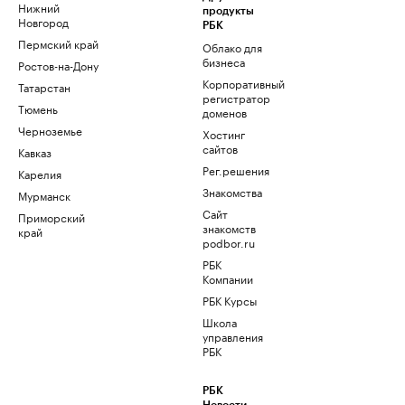
Нижний
продукты
Новгород
РБК
Пермский край
Облако для
бизнеса
Ростов-на-Дону
Корпоративный
Татарстан
регистратор
Тюмень
доменов
Черноземье
Хостинг
сайтов
Кавказ
Рег.решения
Карелия
Знакомства
Мурманск
Сайт
Приморский
знакомств
край
podbor.ru
РБК
Компании
РБК Курсы
Школа
управления
РБК
РБК