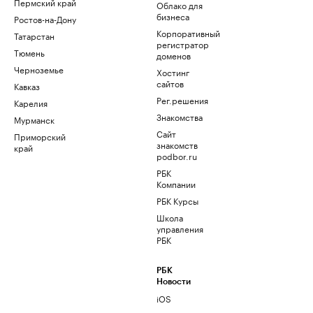
Пермский край
Облако для
бизнеса
Ростов-на-Дону
Корпоративный
Татарстан
регистратор
Тюмень
доменов
Черноземье
Хостинг
сайтов
Кавказ
Рег.решения
Карелия
Знакомства
Мурманск
Сайт
Приморский
знакомств
край
podbor.ru
РБК
Компании
РБК Курсы
Школа
управления
РБК
РБК
Новости
iOS