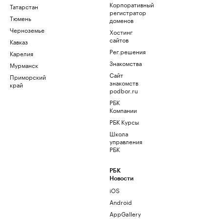
Корпоративный
Татарстан
регистратор
Тюмень
доменов
Черноземье
Хостинг
сайтов
Кавказ
Рег.решения
Карелия
Знакомства
Мурманск
Сайт
Приморский
знакомств
край
podbor.ru
РБК
Компании
РБК Курсы
Школа
управления
РБК
РБК
Новости
iOS
Android
AppGallery