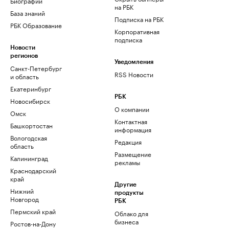
Биографии
на РБК
База знаний
Подписка на РБК
РБК Образование
Корпоративная
подписка
Новости
регионов
Уведомления
Санкт-Петербург
RSS Новости
и область
Екатеринбург
РБК
Новосибирск
О компании
Омск
Контактная
Башкортостан
информация
Вологодская
Редакция
область
Размещение
Калининград
рекламы
Краснодарский
край
Другие
Нижний
продукты
Новгород
РБК
Пермский край
Облако для
бизнеса
Ростов-на-Дону