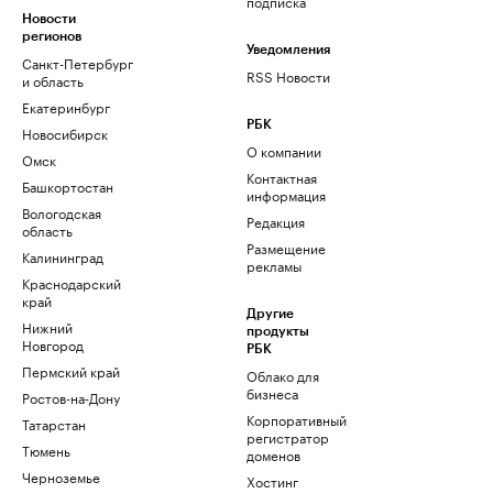
подписка
Новости
регионов
Уведомления
Санкт-Петербург
RSS Новости
и область
Екатеринбург
РБК
Новосибирск
О компании
Омск
Контактная
Башкортостан
информация
Вологодская
Редакция
область
Размещение
Калининград
рекламы
Краснодарский
край
Другие
Нижний
продукты
Новгород
РБК
Пермский край
Облако для
бизнеса
Ростов-на-Дону
Корпоративный
Татарстан
регистратор
Тюмень
доменов
Черноземье
Хостинг