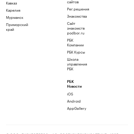
сайтов
Кавказ
Рег.решения
Карелия
Знакомства
Мурманск
Сайт
Приморский
знакомств
край
podbor.ru
РБК
Компании
РБК Курсы
Школа
управления
РБК
РБК
Новости
iOS
Android
AppGallery