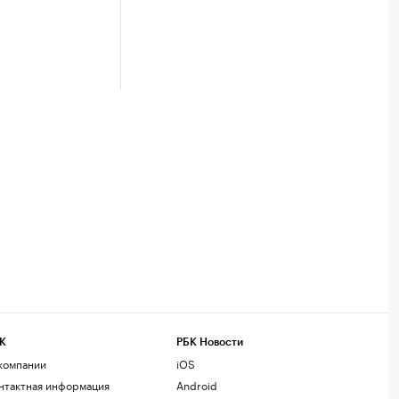
К
РБК Новости
компании
iOS
нтактная информация
Android