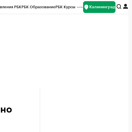
Калининград
вления РБК
РБК Образование
РБК Курсы
рейтинги
Франшизы
Газета
ок наличной валюты
нно