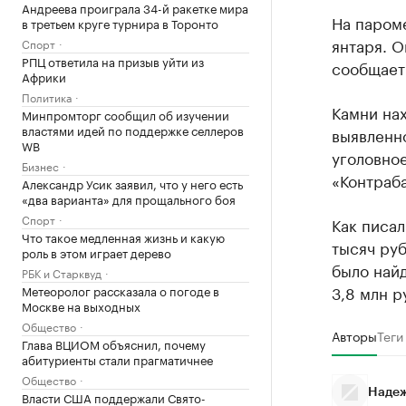
Андреева проиграла 34-й ракетке мира
На пароме
в третьем круге турнира в Торонто
янтаря. О
Спорт
РПЦ ответила на призыв уйти из
сообщает
Африки
Политика
Камни нах
Минпромторг сообщил об изучении
властями идей по поддержке селлеров
выявленн
WB
уголовное
Бизнес
«Контраба
Александр Усик заявил, что у него есть
«два варианта» для прощального боя
Спорт
Как писал
Что такое медленная жизнь и какую
тысяч руб
роль в этом играет дерево
было найд
РБК и Старквуд
3,8 млн р
Метеоролог рассказала о погоде в
Москве на выходных
Общество
Авторы
Теги
Глава ВЦИОМ объяснил, почему
абитуриенты стали прагматичнее
Общество
Надеж
Власти США поддержали Свято-