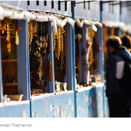
сандр Подгорчук