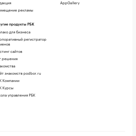
дакция
AppGallery
змещение рекламы
угие продукты РБК
лако для бизнеса
рпоративный регистратор
менов
стинг сайтов
г.решения
акомства
йт знакомств podbor.ru
К Компании
К Курсы
ола управления РБК