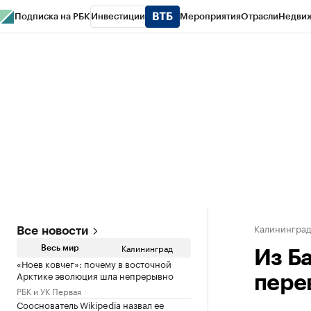
Подписка на РБК
Инвестиции
Мероприятия
Отрасли
Недви
РБК Life
Тренды
Визионеры
Национальные проекты
Город
Стиль
Кр
Спецпроекты СПб
Конференции СПб
Спецпроекты
Проверка конт
Калинингра
Все новости
Калининград
Весь мир
Из Б
«Ноев ковчег»: почему в восточной
Арктике эволюция шла непрерывно
пере
РБК и УК Первая
Сооснователь Wikipedia назвал ее