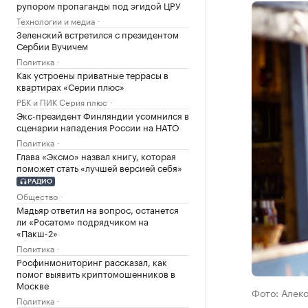
рупором пропаганды под эгидой ЦРУ
Технологии и медиа
Зеленский встретился с президентом
Сербии Вучичем
Политика
Как устроены приватные террасы в
квартирах «Серии плюс»
РБК и ПИК Серия плюс
Экс-президент Финляндии усомнился в
сценарии нападения России на НАТО
Политика
Глава «Эксмо» назвал книгу, которая
поможет стать «лучшей версией себя»
РАДИО
Общество
Мадьяр ответил на вопрос, останется
ли «Росатом» подрядчиком на
«Пакш-2»
Политика
Росфинмониторинг рассказал, как
помог выявить криптомошенников в
Москве
Фото: Алек
Политика