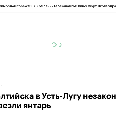
жимость
Autonews
РБК Компании
Телеканал
РБК Вино
Спорт
Школа упра
ипто
РБК Бизнес-среда
Дискуссионный клуб
Исследования
Кредитные 
рагентов
Политика
Экономика
Бизнес
Технологии и медиа
Финансы
Рын
д
алтийска в Усть-Лугу незако
везли янтарь