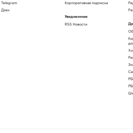
Telegram
Корпоративная подписка
Ре
Дзен
Ра
Уведомления
RSS Новости
Др
Об
Ко
до
Хо
Ре
Зн
Са
РБ
РБ
Шк