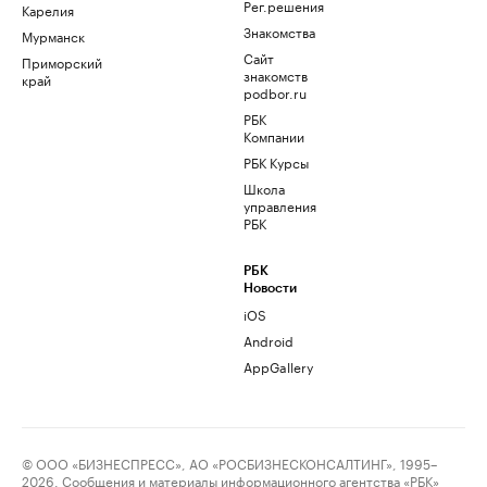
Рег.решения
Карелия
Знакомства
Мурманск
Сайт
Приморский
знакомств
край
podbor.ru
РБК
Компании
РБК Курсы
Школа
управления
РБК
РБК
Новости
iOS
Android
AppGallery
© ООО «БИЗНЕСПРЕСС», АО «РОСБИЗНЕСКОНСАЛТИНГ», 1995–
2026. Сообщения и материалы информационного агентства «РБК»