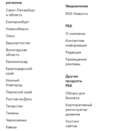
регионов
Уведомления
Санкт-Петербург
RSS Новости
и область
Екатеринбург
РБК
Новосибирск
О компании
Омск
Контактная
Башкортостан
информация
Вологодская
Редакция
область
Размещение
Калининград
рекламы
Краснодарский
край
Другие
Нижний
продукты
Новгород
РБК
Пермский край
Облако для
бизнеса
Ростов-на-Дону
Корпоративный
Татарстан
регистратор
Тюмень
доменов
Черноземье
Хостинг
сайтов
Кавказ