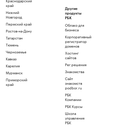
Краснодарский
край
Другие
Нижний
продукты
Новгород
РБК
Пермский край
Облако для
бизнеса
Ростов-на-Дону
Корпоративный
Татарстан
регистратор
Тюмень
доменов
Черноземье
Хостинг
сайтов
Кавказ
Рег.решения
Карелия
Знакомства
Мурманск
Сайт
Приморский
знакомств
край
podbor.ru
РБК
Компании
РБК Курсы
Школа
управления
РБК