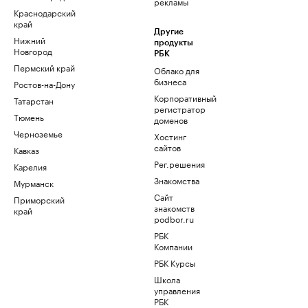
рекламы
Краснодарский
край
Другие
Нижний
продукты
Новгород
РБК
Пермский край
Облако для
бизнеса
Ростов-на-Дону
Корпоративный
Татарстан
регистратор
Тюмень
доменов
Черноземье
Хостинг
сайтов
Кавказ
Рег.решения
Карелия
Знакомства
Мурманск
Сайт
Приморский
знакомств
край
podbor.ru
РБК
Компании
РБК Курсы
Школа
управления
РБК