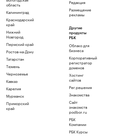
Редакция
область
Размещение
Калининград
рекламы
Краснодарский
край
Другие
Нижний
продукты
Новгород
РБК
Пермский край
Облако для
бизнеса
Ростов-на-Дону
Корпоративный
Татарстан
регистратор
Тюмень
доменов
Черноземье
Хостинг
сайтов
Кавказ
Рег.решения
Карелия
Знакомства
Мурманск
Сайт
Приморский
знакомств
край
podbor.ru
РБК
Компании
РБК Курсы