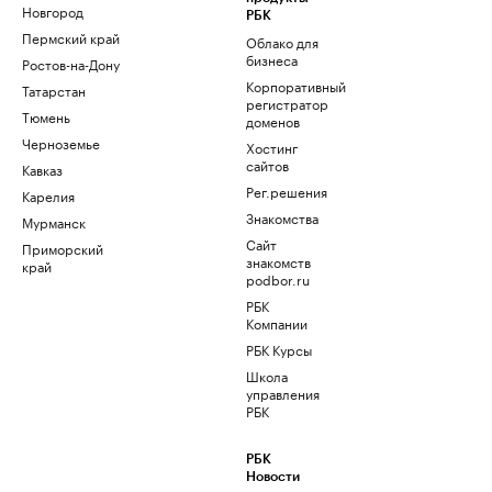
Новгород
РБК
Пермский край
Облако для
бизнеса
Ростов-на-Дону
Корпоративный
Татарстан
регистратор
Тюмень
доменов
Черноземье
Хостинг
сайтов
Кавказ
Рег.решения
Карелия
Знакомства
Мурманск
Сайт
Приморский
знакомств
край
podbor.ru
РБК
Компании
РБК Курсы
Школа
управления
РБК
РБК
Новости