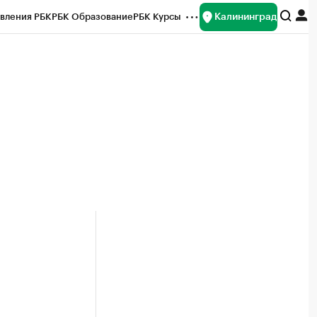
Калининград
вления РБК
РБК Образование
РБК Курсы
рейтинги
Франшизы
Газета
ок наличной валюты