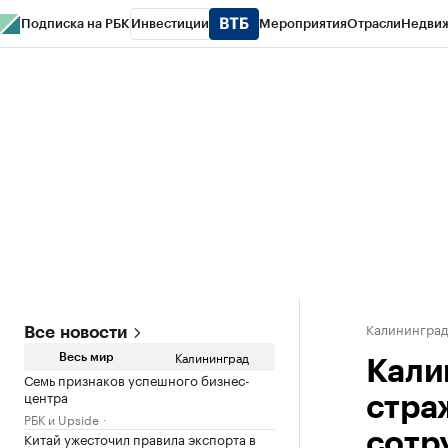
Подписка на РБК
Инвестиции
Мероприятия
Отрасли
Недви
РБК Life
Тренды
Визионеры
Национальные проекты
Город
Стиль
Кр
Спецпроекты СПб
Конференции СПб
Спецпроекты
Проверка конт
Калинингра
Все новости
Калининград
Весь мир
Кали
Семь признаков успешного бизнес-
центра
страж
РБК и Upside
Китай ужесточил правила экспорта в
сотр