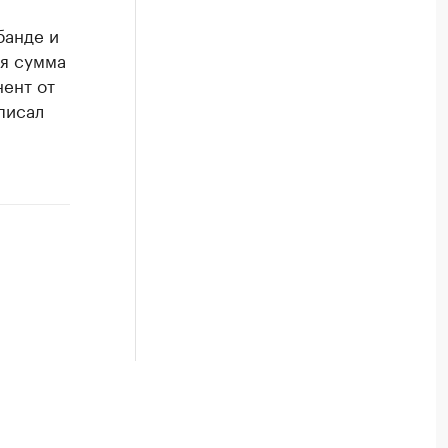
банде и
ая сумма
нент от
писал