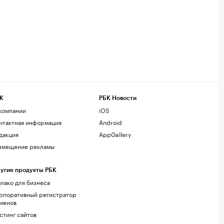
К
РБК Новости
компании
iOS
нтактная информация
Android
дакция
AppGallery
змещение рекламы
угие продукты РБК
лако для бизнеса
рпоративный регистратор
менов
стинг сайтов