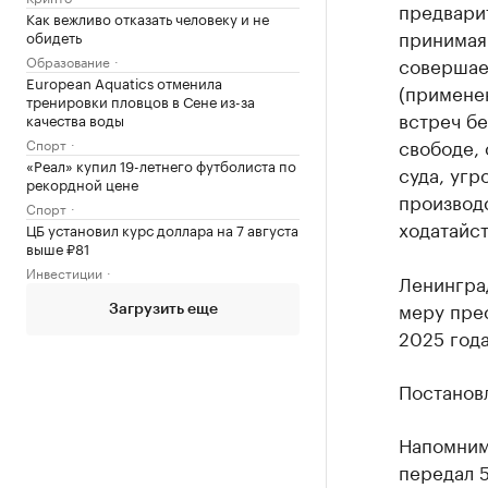
предвари
Как вежливо отказать человеку и не
принимая
обидеть
Образование
совершае
European Aquatics отменила
(примене
тренировки пловцов в Сене из-за
встреч бе
качества воды
свободе, 
Спорт
«Реал» купил 19-летнего футболиста по
суда, угр
рекордной цене
производс
Спорт
ходатайст
ЦБ установил курс доллара на 7 августа
выше ₽81
Инвестиции
Ленингра
меру прес
Загрузить еще
2025 года
Постановл
Напомним
передал 