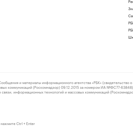
Ре
Зн
Са
РБ
РБ
Шк
ения и материалы информационного агентства «РБК» (свидетельство о 
овых коммуникаций (Роскомнадзор) 09.12.2015 за номером ИА №ФС77-63848) 
 связи, информационных технологий и массовых коммуникаций (Роскомнадз
нажмите Ctrl + Enter