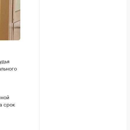
удья
ального
нной
а срок