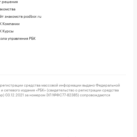
г.решения
акомства
йт знакомств podbor.ru
К Компании
К Курсы
ола управления РБК
регистрации средства массовой информации выдано Федеральной
и сетевого издания «РБК» (свидетельство о регистрации средства
ор) 03.12.2021 за номером ЭЛ №ФС77-82385) сопровождаются