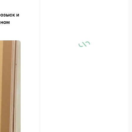
озыск и
пном