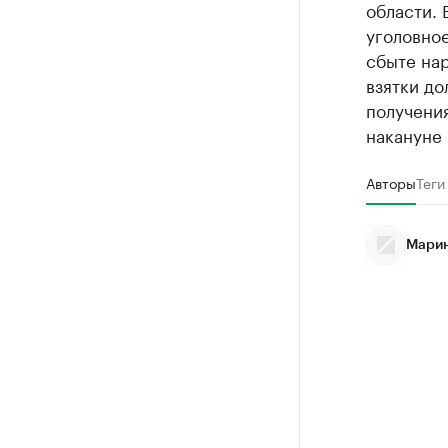
области.
уголовное
сбыте на
взятки д
получения
накануне 
Авторы
Теги
Марин