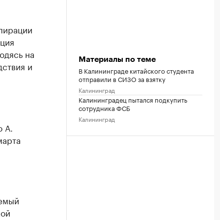
спирации
ация
одясь на
Материалы по теме
дствия и
В Калининграде китайского студента
отправили в СИЗО за взятку
Калининград
Калининградец пытался подкупить
сотрудника ФСБ
Калининград
 А.
марта
яемый
кой