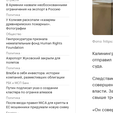
В Армении назвали необоснованными
ограничения на экспорт в Россию
Политика
У Колизея раскопали «казармы
древнеримских пожарных».
Фотографии
Общество
Генпрокуратура признала
Фото: https
нежелательным фонд Human Rights
Foundation
Калинингр
Политика
Аэропорт Жуковский закрыли для
отправил
полетов
суда.
Политика
Влюби в себя инвестора: истории
компаний, разместивших облигации
Следствие
РБК и МСП Банк
совершен
Путин подписал указ о создании
власти. З
кластера по огранке алмазов
свыше тре
Политика
После ввода правил MiCA для крипты в
ЕС мошенники придумали новую схему
«Он сове
Крипто