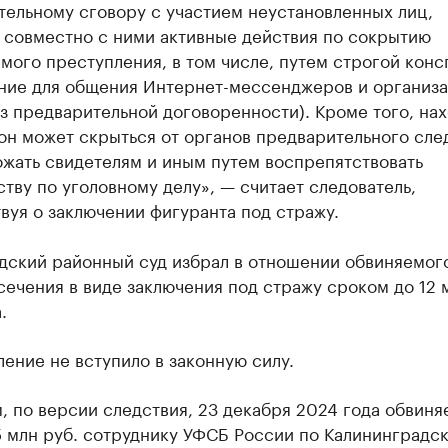
тельному сговору с участием неустановленных лиц,
 совместно с ними активные действия по сокрытию
мого преступления, в том числе, путем строгой кон
ние для общения Интернет-мессенджеров и организ
з предварительной договоренности). Кроме того, нах
он может скрыться от органов предварительного сле
ожать свидетелям и иным путем воспрепятствовать
тву по уголовному делу», — считает следователь,
вуя о заключении фигуранта под стражу.
дский районный суд избрал в отношении обвиняемого
ечения в виде заключения под стражу сроком до 12 
.
ение не вступило в законную силу.
, по версии следствия, 23 декабря 2024 года обвин
5 млн руб. сотруднику УФСБ России по Калининградс