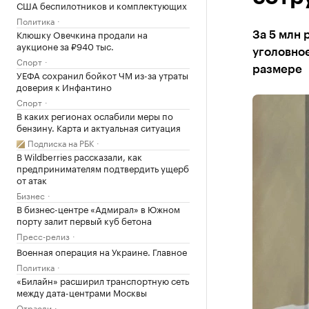
США беспилотников и комплектующих
Политика
Клюшку Овечкина продали на
За 5 млн
аукционе за ₽940 тыс.
уголовное
Спорт
размере
УЕФА сохранил бойкот ЧМ из-за утраты
доверия к Инфантино
Спорт
В каких регионах ослабили меры по
бензину. Карта и актуальная ситуация
Подписка на РБК
В Wildberries рассказали, как
предпринимателям подтвердить ущерб
от атак
Бизнес
В бизнес-центре «Адмирал» в Южном
порту залит первый куб бетона
Пресс-релиз
Военная операция на Украине. Главное
Политика
«Билайн» расширил транспортную сеть
между дата-центрами Москвы
Отрасли