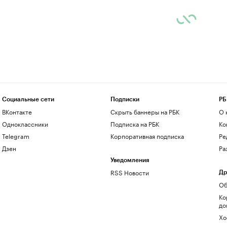
Социальные сети
Подписки
РБ
ВКонтакте
Скрыть баннеры на РБК
О 
Одноклассники
Подписка на РБК
Ко
Telegram
Корпоративная подписка
Ре
Дзен
Ра
Уведомления
RSS Новости
Др
Об
Ко
до
Хо