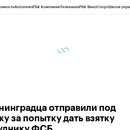
жимость
Autonews
РБК Компании
Телеканал
РБК Вино
Спорт
Школа упра
ипто
РБК Бизнес-среда
Дискуссионный клуб
Исследования
Кредитные 
рагентов
Политика
Экономика
Бизнес
Технологии и медиа
Финансы
Рын
д
нинградца отправили под
у за попытку дать взятку
уднику ФСБ