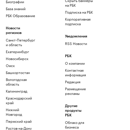
Скрыть баннеры
Биографии
на РБК
База знаний
Подписка на РБК
РБК Образование
Корпоративная
подписка
Новости
регионов
Уведомления
Санкт-Петербург
RSS Новости
и область
Екатеринбург
РБК
Новосибирск
О компании
Омск
Контактная
Башкортостан
информация
Вологодская
Редакция
область
Размещение
Калининград
рекламы
Краснодарский
край
Другие
Нижний
продукты
Новгород
РБК
Пермский край
Облако для
бизнеса
Ростов-на-Дону