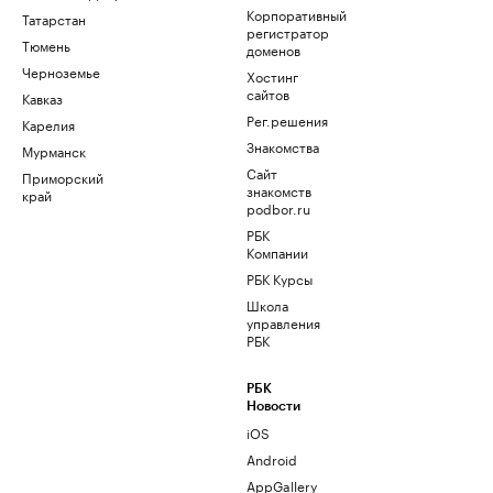
Корпоративный
Татарстан
регистратор
Тюмень
доменов
Черноземье
Хостинг
сайтов
Кавказ
Рег.решения
Карелия
Знакомства
Мурманск
Сайт
Приморский
знакомств
край
podbor.ru
РБК
Компании
РБК Курсы
Школа
управления
РБК
РБК
Новости
iOS
Android
AppGallery