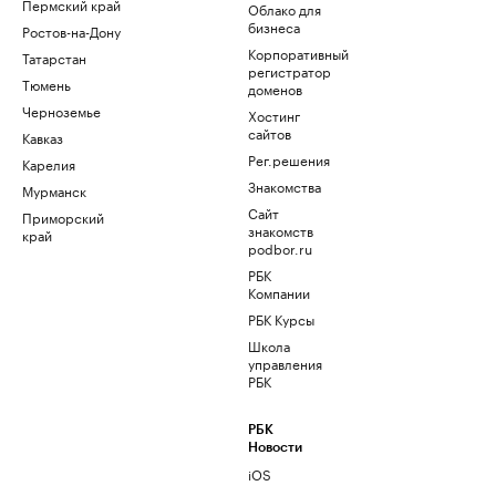
Пермский край
Облако для
бизнеса
Ростов-на-Дону
Корпоративный
Татарстан
регистратор
Тюмень
доменов
Черноземье
Хостинг
сайтов
Кавказ
Рег.решения
Карелия
Знакомства
Мурманск
Сайт
Приморский
знакомств
край
podbor.ru
РБК
Компании
РБК Курсы
Школа
управления
РБК
РБК
Новости
iOS